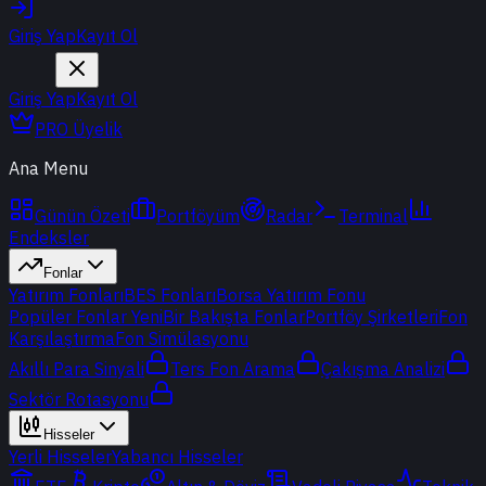
Giriş Yap
Kayıt Ol
Giriş Yap
Kayıt Ol
PRO Üyelik
Ana Menu
Günün Özeti
Portföyüm
Radar
Terminal
Endeksler
Fonlar
Yatırım Fonları
BES Fonları
Borsa Yatırım Fonu
Popüler Fonlar
Yeni
Bir Bakışta Fonlar
Portföy Şirketleri
Fon
Karşılaştırma
Fon Simülasyonu
Akıllı Para Sinyali
Ters Fon Arama
Çakışma Analizi
Sektör Rotasyonu
Hisseler
Yerli Hisseler
Yabancı Hisseler