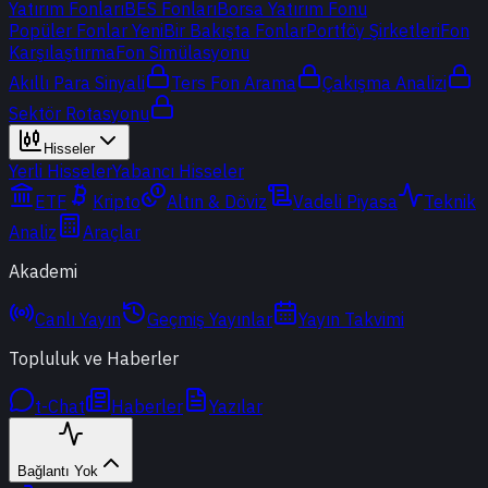
Yatırım Fonları
BES Fonları
Borsa Yatırım Fonu
Popüler Fonlar
Yeni
Bir Bakışta Fonlar
Portföy Şirketleri
Fon
Karşılaştırma
Fon Simülasyonu
Akıllı Para Sinyali
Ters Fon Arama
Çakışma Analizi
Sektör Rotasyonu
Hisseler
Yerli Hisseler
Yabancı Hisseler
ETF
Kripto
Altın & Döviz
Vadeli Piyasa
Teknik
Analiz
Araçlar
Akademi
Canlı Yayın
Geçmiş Yayınlar
Yayın Takvimi
Topluluk ve Haberler
t-Chat
Haberler
Yazılar
Bağlantı Yok