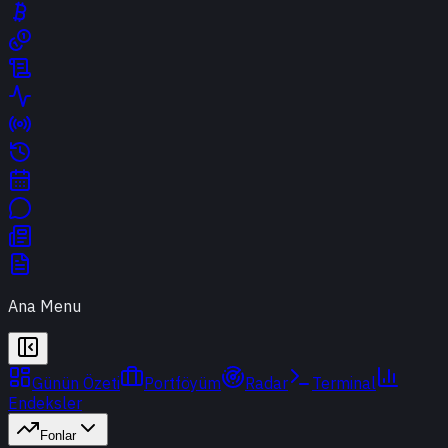
Ana Menu
Günün Özeti
Portföyüm
Radar
Terminal
Endeksler
Fonlar