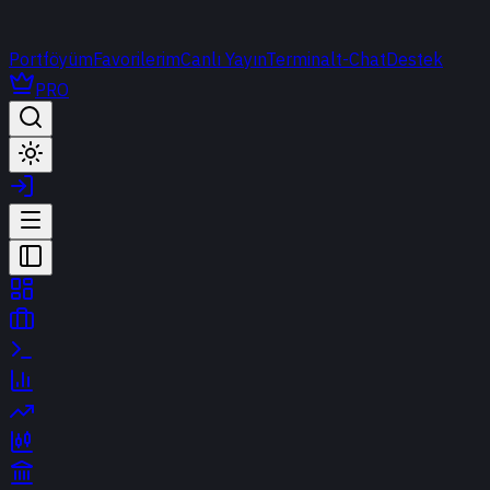
Portföyüm
Favorilerim
Canlı Yayın
Terminal
t-Chat
Destek
PRO