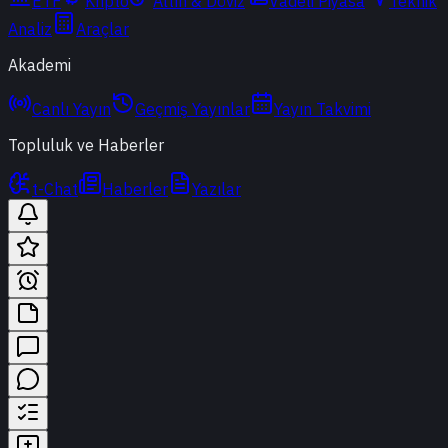
ETF
Kripto
Altın & Döviz
Vadeli Piyasa
Teknik
Analiz
Araçlar
Akademi
Canlı Yayın
Geçmiş Yayınlar
Yayın Takvimi
Topluluk ve Haberler
t-Chat
Haberler
Yazılar