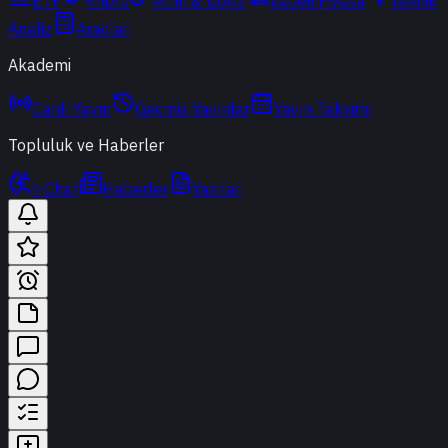
ETF
Kripto
Altın & Döviz
Vadeli Piyasa
Teknik
Analiz
Araçlar
Akademi
Canlı Yayın
Geçmiş Yayınlar
Yayın Takvimi
Topluluk ve Haberler
t-Chat
Haberler
Yazılar