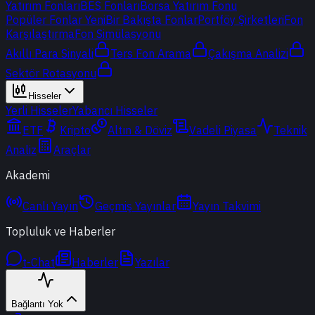
Yatırım Fonları
BES Fonları
Borsa Yatırım Fonu
Popüler Fonlar
Yeni
Bir Bakışta Fonlar
Portföy Şirketleri
Fon
Karşılaştırma
Fon Simülasyonu
Akıllı Para Sinyali
Ters Fon Arama
Çakışma Analizi
Sektör Rotasyonu
Hisseler
Yerli Hisseler
Yabancı Hisseler
ETF
Kripto
Altın & Döviz
Vadeli Piyasa
Teknik
Analiz
Araçlar
Akademi
Canlı Yayın
Geçmiş Yayınlar
Yayın Takvimi
Topluluk ve Haberler
t-Chat
Haberler
Yazılar
Bağlantı Yok