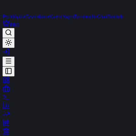
Portföyüm
Favorilerim
Canlı Yayın
Terminal
t-Chat
Destek
PRO