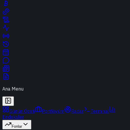
Ana Menu
Günün Özeti
Portföyüm
Radar
Terminal
Endeksler
Fonlar