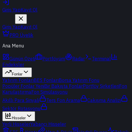
Giriş Yap
Kayıt Ol
Giriş Yap
Kayıt Ol
PRO Üyelik
Ana Menu
Günün Özeti
Portföyüm
Radar
Terminal
Endeksler
Fonlar
Yatırım Fonları
BES Fonları
Borsa Yatırım Fonu
Popüler Fonlar
Yeni
Bir Bakışta Fonlar
Portföy Şirketleri
Fon
Karşılaştırma
Fon Simülasyonu
Akıllı Para Sinyali
Ters Fon Arama
Çakışma Analizi
Sektör Rotasyonu
Hisseler
Yerli Hisseler
Yabancı Hisseler