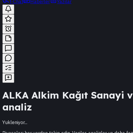
t-Chat
Haberler
Yazılar
ALKA
Alkim Kağıt Sanayi v
analiz
Yukleniyor...
Piyasaları her yerden takip edin. Veriler, analizler ve daha faz