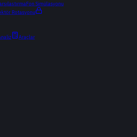
arşılaştırma
Fon Simülasyonu
ektör Rotasyonu
Analiz
Araçlar