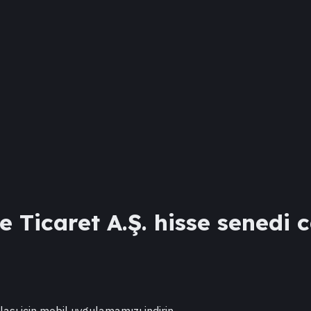
e Ticaret A.Ş.
hisse senedi c
lası için mobil uygulamamızı indirin.