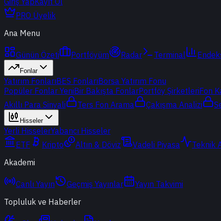
Giriş Yap
Kayıt Ol
PRO Üyelik
Ana Menu
Günün Özeti
Portföyüm
Radar
Terminal
Endek
Fonlar
Yatırım Fonları
BES Fonları
Borsa Yatırım Fonu
Popüler Fonlar
Yeni
Bir Bakışta Fonlar
Portföy Şirketleri
Fon K
Akıllı Para Sinyali
Ters Fon Arama
Çakışma Analizi
S
Hisseler
Yerli Hisseler
Yabancı Hisseler
ETF
Kripto
Altın & Döviz
Vadeli Piyasa
Teknik 
Akademi
Canlı Yayın
Geçmiş Yayınlar
Yayın Takvimi
Topluluk ve Haberler