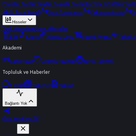
Popüler Fonlar
Yeni
Bir Bakışta Fonlar
Portföy Şirketleri
Fon K
Akıllı Para Sinyali
Ters Fon Arama
Çakışma Analizi
S
Hisseler
Yerli Hisseler
Yabancı Hisseler
ETF
Kripto
Altın & Döviz
Vadeli Piyasa
Teknik 
Akademi
Canlı Yayın
Geçmiş Yayınlar
Yayın Takvimi
Topluluk ve Haberler
t-Chat
Haberler
Yazılar
Bağlantı Yok
Giriş Yap
Kayıt Ol