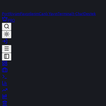
Portföyüm
Favorilerim
Canlı Yayın
Terminal
t-Chat
Destek
PRO