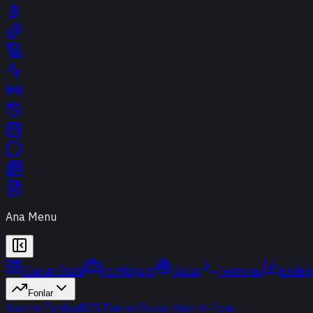
Ana Menu
Günün Özeti
Portföyüm
Radar
Terminal
Endek
Fonlar
Yatırım Fonları
BES Fonları
Borsa Yatırım Fonu