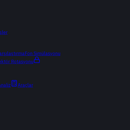
sler
arşılaştırma
Fon Simülasyonu
ektör Rotasyonu
Analiz
Araçlar