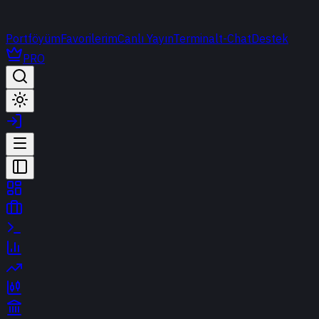
Portföyüm
Favorilerim
Canlı Yayın
Terminal
t-Chat
Destek
PRO