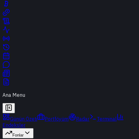
Ana Menu
Günün Özeti
Portföyüm
Radar
Terminal
Endeksler
Fonlar