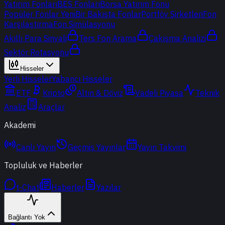
Yatırım Fonları
BES Fonları
Borsa Yatırım Fonu
Popüler Fonlar
Yeni
Bir Bakışta Fonlar
Portföy Şirketleri
Fon
Karşılaştırma
Fon Simülasyonu
Akıllı Para Sinyali
Ters Fon Arama
Çakışma Analizi
Sektör Rotasyonu
Hisseler
Yerli Hisseler
Yabancı Hisseler
ETF
Kripto
Altın & Döviz
Vadeli Piyasa
Teknik
Analiz
Araçlar
Akademi
Canlı Yayın
Geçmiş Yayınlar
Yayın Takvimi
Topluluk ve Haberler
t-Chat
Haberler
Yazılar
Bağlantı Yok