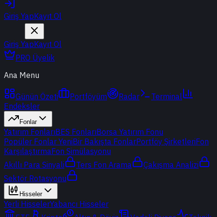
Giriş Yap
Kayıt Ol
Giriş Yap
Kayıt Ol
PRO Üyelik
Ana Menu
Günün Özeti
Portföyüm
Radar
Terminal
Endeksler
Fonlar
Yatırım Fonları
BES Fonları
Borsa Yatırım Fonu
Popüler Fonlar
Yeni
Bir Bakışta Fonlar
Portföy Şirketleri
Fon
Karşılaştırma
Fon Simülasyonu
Akıllı Para Sinyali
Ters Fon Arama
Çakışma Analizi
Sektör Rotasyonu
Hisseler
Yerli Hisseler
Yabancı Hisseler