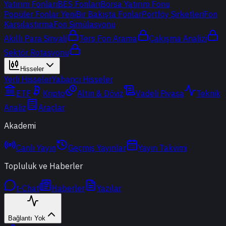
Yatırım Fonları
BES Fonları
Borsa Yatırım Fonu
Popüler Fonlar
Yeni
Bir Bakışta Fonlar
Portföy Şirketleri
Fon
Karşılaştırma
Fon Simülasyonu
Akıllı Para Sinyali
Ters Fon Arama
Çakışma Analizi
Sektör Rotasyonu
Hisseler
Yerli Hisseler
Yabancı Hisseler
ETF
Kripto
Altın & Döviz
Vadeli Piyasa
Teknik
Analiz
Araçlar
Akademi
Canlı Yayın
Geçmiş Yayınlar
Yayın Takvimi
Topluluk ve Haberler
t-Chat
Haberler
Yazılar
Bağlantı Yok