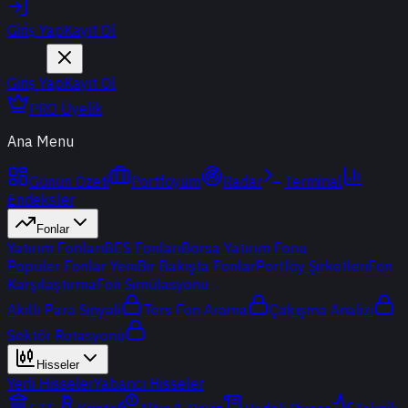
Giriş Yap
Kayıt Ol
Giriş Yap
Kayıt Ol
PRO Üyelik
Ana Menu
Günün Özeti
Portföyüm
Radar
Terminal
Endeksler
Fonlar
Yatırım Fonları
BES Fonları
Borsa Yatırım Fonu
Popüler Fonlar
Yeni
Bir Bakışta Fonlar
Portföy Şirketleri
Fon
Karşılaştırma
Fon Simülasyonu
Akıllı Para Sinyali
Ters Fon Arama
Çakışma Analizi
Sektör Rotasyonu
Hisseler
Yerli Hisseler
Yabancı Hisseler