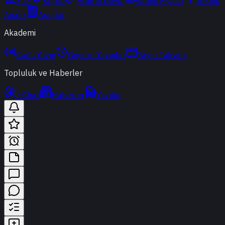
ETF
Kripto
Altın & Döviz
Vadeli Piyasa
Teknik
Analiz
Araçlar
Akademi
Canlı Yayın
Geçmiş Yayınlar
Yayın Takvimi
Topluluk ve Haberler
t-Chat
Haberler
Yazılar