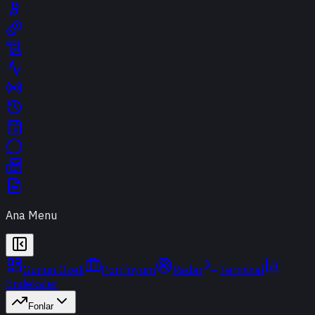
Ana Menu
Günün Özeti
Portföyüm
Radar
Terminal
Endeksler
Fonlar