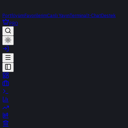
Portföyüm
Favorilerim
Canlı Yayın
Terminal
t-Chat
Destek
PRO