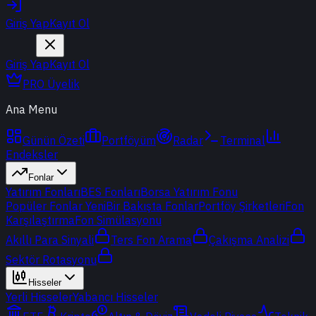
Giriş Yap
Kayıt Ol
Giriş Yap
Kayıt Ol
PRO Üyelik
Ana Menu
Günün Özeti
Portföyüm
Radar
Terminal
Endeksler
Fonlar
Yatırım Fonları
BES Fonları
Borsa Yatırım Fonu
Popüler Fonlar
Yeni
Bir Bakışta Fonlar
Portföy Şirketleri
Fon
Karşılaştırma
Fon Simülasyonu
Akıllı Para Sinyali
Ters Fon Arama
Çakışma Analizi
Sektör Rotasyonu
Hisseler
Yerli Hisseler
Yabancı Hisseler