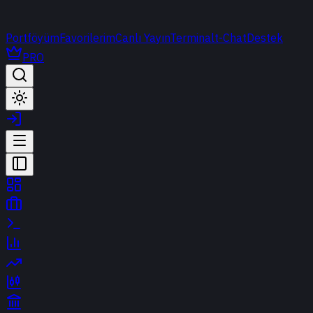
Portföyüm
Favorilerim
Canlı Yayın
Terminal
t-Chat
Destek
PRO