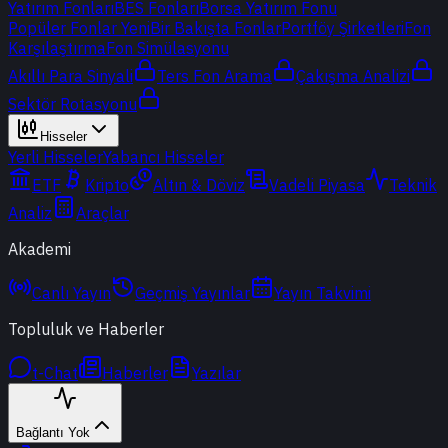
Yatırım Fonları
BES Fonları
Borsa Yatırım Fonu
Popüler Fonlar
Yeni
Bir Bakışta Fonlar
Portföy Şirketleri
Fon
Karşılaştırma
Fon Simülasyonu
Akıllı Para Sinyali
Ters Fon Arama
Çakışma Analizi
Sektör Rotasyonu
Hisseler
Yerli Hisseler
Yabancı Hisseler
ETF
Kripto
Altın & Döviz
Vadeli Piyasa
Teknik
Analiz
Araçlar
Akademi
Canlı Yayın
Geçmiş Yayınlar
Yayın Takvimi
Topluluk ve Haberler
t-Chat
Haberler
Yazılar
Bağlantı Yok