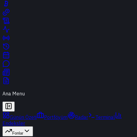
Ana Menu
Günün Özeti
Portföyüm
Radar
Terminal
Endeksler
Fonlar