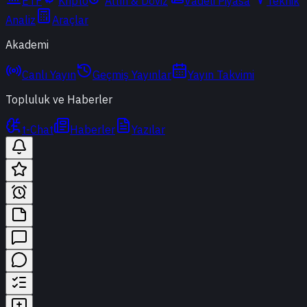
ETF
Kripto
Altın & Döviz
Vadeli Piyasa
Teknik
Analiz
Araçlar
Akademi
Canlı Yayın
Geçmiş Yayınlar
Yayın Takvimi
Topluluk ve Haberler
t-Chat
Haberler
Yazılar