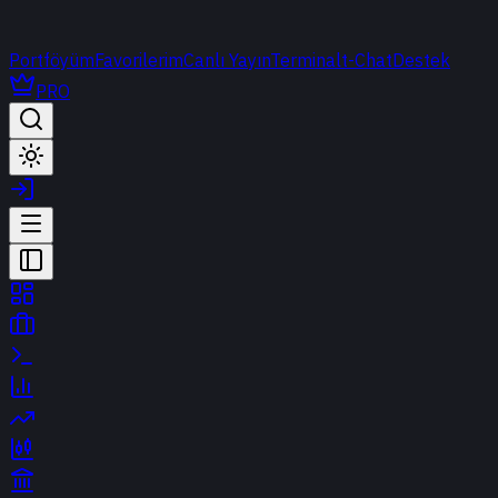
Portföyüm
Favorilerim
Canlı Yayın
Terminal
t-Chat
Destek
PRO