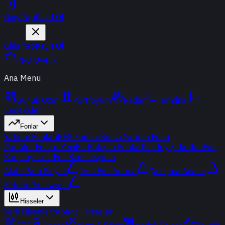
Giriş Yap
Kayıt Ol
Giriş Yap
Kayıt Ol
PRO Üyelik
Ana Menu
Günün Özeti
Portföyüm
Radar
Terminal
Endeksler
Fonlar
Yatırım Fonları
BES Fonları
Borsa Yatırım Fonu
Popüler Fonlar
Yeni
Bir Bakışta Fonlar
Portföy Şirketleri
Fon
Karşılaştırma
Fon Simülasyonu
Akıllı Para Sinyali
Ters Fon Arama
Çakışma Analizi
Sektör Rotasyonu
Hisseler
Yerli Hisseler
Yabancı Hisseler