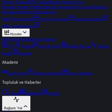
Yatırım Fonları
BES Fonları
Borsa Yatırım Fonu
Popüler Fonlar
Yeni
Bir Bakışta Fonlar
Portföy Şirketleri
Fon
Karşılaştırma
Fon Simülasyonu
Akıllı Para Sinyali
Ters Fon Arama
Çakışma Analizi
Sektör Rotasyonu
Hisseler
Yerli Hisseler
Yabancı Hisseler
ETF
Kripto
Altın & Döviz
Vadeli Piyasa
Teknik
Analiz
Araçlar
Akademi
Canlı Yayın
Geçmiş Yayınlar
Yayın Takvimi
Topluluk ve Haberler
t-Chat
Haberler
Yazılar
Bağlantı Yok