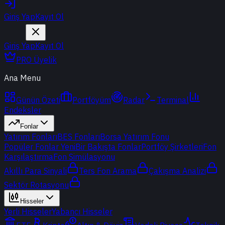
Giriş Yap
Kayıt Ol
Giriş Yap
Kayıt Ol
PRO Üyelik
Ana Menu
Günün Özeti
Portföyüm
Radar
Terminal
Endeksler
Fonlar
Yatırım Fonları
BES Fonları
Borsa Yatırım Fonu
Popüler Fonlar
Yeni
Bir Bakışta Fonlar
Portföy Şirketleri
Fon
Karşılaştırma
Fon Simülasyonu
Akıllı Para Sinyali
Ters Fon Arama
Çakışma Analizi
Sektör Rotasyonu
Hisseler
Yerli Hisseler
Yabancı Hisseler