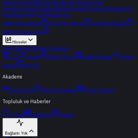
Yatırım Fonları
BES Fonları
Borsa Yatırım Fonu
Popüler Fonlar
Yeni
Bir Bakışta Fonlar
Portföy Şirketleri
Fon
Karşılaştırma
Fon Simülasyonu
Akıllı Para Sinyali
Ters Fon Arama
Çakışma Analizi
Sektör Rotasyonu
Hisseler
Yerli Hisseler
Yabancı Hisseler
ETF
Kripto
Altın & Döviz
Vadeli Piyasa
Teknik
Analiz
Araçlar
Akademi
Canlı Yayın
Geçmiş Yayınlar
Yayın Takvimi
Topluluk ve Haberler
t-Chat
Haberler
Yazılar
Bağlantı Yok