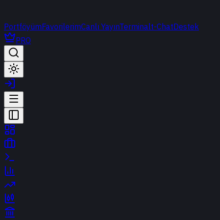
Portföyüm
Favorilerim
Canlı Yayın
Terminal
t-Chat
Destek
PRO