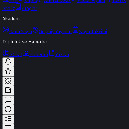
ETF
Kripto
Altın & Döviz
Vadeli Piyasa
Teknik
Analiz
Araçlar
Akademi
Canlı Yayın
Geçmiş Yayınlar
Yayın Takvimi
Topluluk ve Haberler
t-Chat
Haberler
Yazılar