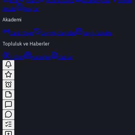
ETF
Kripto
Altın & Döviz
Vadeli Piyasa
Teknik
Analiz
Araçlar
Akademi
Canlı Yayın
Geçmiş Yayınlar
Yayın Takvimi
Topluluk ve Haberler
t-Chat
Haberler
Yazılar