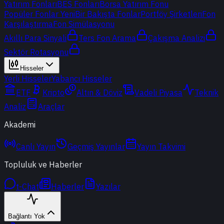
Yatırım Fonları
BES Fonları
Borsa Yatırım Fonu
Popüler Fonlar
Yeni
Bir Bakışta Fonlar
Portföy Şirketleri
Fon
Karşılaştırma
Fon Simülasyonu
Akıllı Para Sinyali
Ters Fon Arama
Çakışma Analizi
Sektör Rotasyonu
Hisseler
Yerli Hisseler
Yabancı Hisseler
ETF
Kripto
Altın & Döviz
Vadeli Piyasa
Teknik
Analiz
Araçlar
Akademi
Canlı Yayın
Geçmiş Yayınlar
Yayın Takvimi
Topluluk ve Haberler
t-Chat
Haberler
Yazılar
Bağlantı Yok