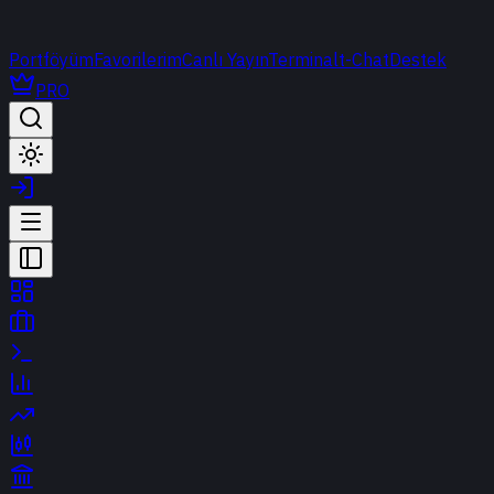
Portföyüm
Favorilerim
Canlı Yayın
Terminal
t-Chat
Destek
PRO