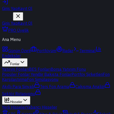
Giriş Yap
Kayıt Ol
Giriş Yap
Kayıt Ol
PRO Üyelik
Ana Menu
Günün Özeti
Portföyüm
Radar
Terminal
Endeksler
Fonlar
Yatırım Fonları
BES Fonları
Borsa Yatırım Fonu
Popüler Fonlar
Yeni
Bir Bakışta Fonlar
Portföy Şirketleri
Fon
Karşılaştırma
Fon Simülasyonu
Akıllı Para Sinyali
Ters Fon Arama
Çakışma Analizi
Sektör Rotasyonu
Hisseler
Yerli Hisseler
Yabancı Hisseler