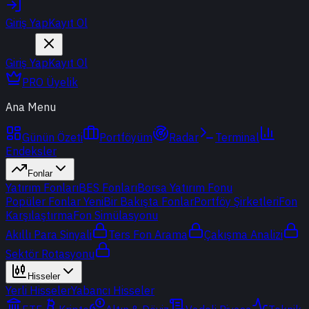
Giriş Yap
Kayıt Ol
Giriş Yap
Kayıt Ol
PRO Üyelik
Ana Menu
Günün Özeti
Portföyüm
Radar
Terminal
Endeksler
Fonlar
Yatırım Fonları
BES Fonları
Borsa Yatırım Fonu
Popüler Fonlar
Yeni
Bir Bakışta Fonlar
Portföy Şirketleri
Fon
Karşılaştırma
Fon Simülasyonu
Akıllı Para Sinyali
Ters Fon Arama
Çakışma Analizi
Sektör Rotasyonu
Hisseler
Yerli Hisseler
Yabancı Hisseler