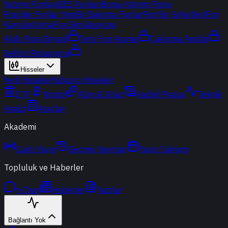
Yatırım Fonları
BES Fonları
Borsa Yatırım Fonu
Popüler Fonlar
Yeni
Bir Bakışta Fonlar
Portföy Şirketleri
Fon
Karşılaştırma
Fon Simülasyonu
Akıllı Para Sinyali
Ters Fon Arama
Çakışma Analizi
Sektör Rotasyonu
Hisseler
Yerli Hisseler
Yabancı Hisseler
ETF
Kripto
Altın & Döviz
Vadeli Piyasa
Teknik
Analiz
Araçlar
Akademi
Canlı Yayın
Geçmiş Yayınlar
Yayın Takvimi
Topluluk ve Haberler
t-Chat
Haberler
Yazılar
Bağlantı Yok