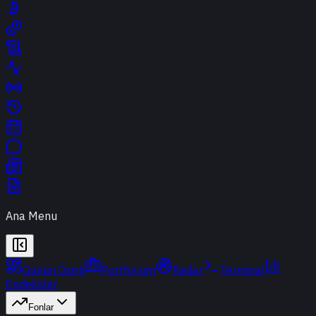
Ana Menu
Günün Özeti
Portföyüm
Radar
Terminal
Endeksler
Fonlar