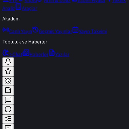
ETF
Kripto
Altın & Döviz
Vadeli Piyasa
Teknik
Analiz
Araçlar
Akademi
Canlı Yayın
Geçmiş Yayınlar
Yayın Takvimi
Topluluk ve Haberler
t-Chat
Haberler
Yazılar