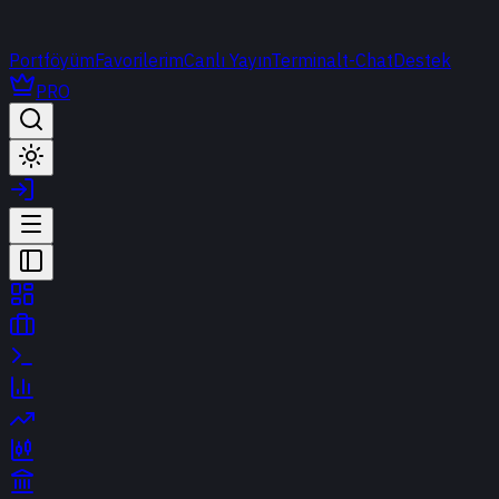
Portföyüm
Favorilerim
Canlı Yayın
Terminal
t-Chat
Destek
PRO