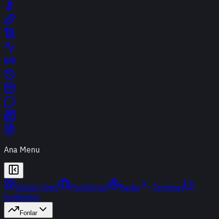
Ana Menu
Günün Özeti
Portföyüm
Radar
Terminal
Endeksler
Fonlar