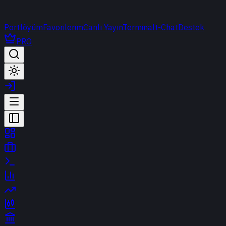
Portföyüm
Favorilerim
Canlı Yayın
Terminal
t-Chat
Destek
PRO