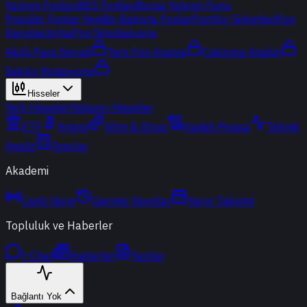
Yatırım Fonları
BES Fonları
Borsa Yatırım Fonu
Popüler Fonlar
Yeni
Bir Bakışta Fonlar
Portföy Şirketleri
Fon
Karşılaştırma
Fon Simülasyonu
Akıllı Para Sinyali
Ters Fon Arama
Çakışma Analizi
Sektör Rotasyonu
Hisseler
Yerli Hisseler
Yabancı Hisseler
ETF
Kripto
Altın & Döviz
Vadeli Piyasa
Teknik
Analiz
Araçlar
Akademi
Canlı Yayın
Geçmiş Yayınlar
Yayın Takvimi
Topluluk ve Haberler
t-Chat
Haberler
Yazılar
Bağlantı Yok