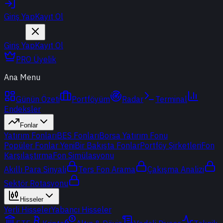
Giriş Yap
Kayıt Ol
Giriş Yap
Kayıt Ol
PRO Üyelik
Ana Menu
Günün Özeti
Portföyüm
Radar
Terminal
Endeksler
Fonlar
Yatırım Fonları
BES Fonları
Borsa Yatırım Fonu
Popüler Fonlar
Yeni
Bir Bakışta Fonlar
Portföy Şirketleri
Fon
Karşılaştırma
Fon Simülasyonu
Akıllı Para Sinyali
Ters Fon Arama
Çakışma Analizi
Sektör Rotasyonu
Hisseler
Yerli Hisseler
Yabancı Hisseler