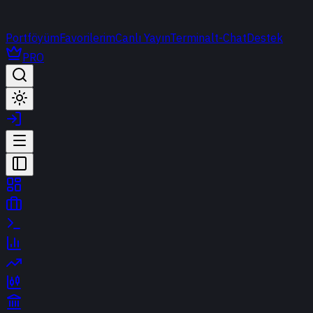
Portföyüm
Favorilerim
Canlı Yayın
Terminal
t-Chat
Destek
PRO