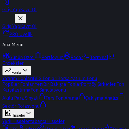
Giriş Yap
Kayıt Ol
Giriş Yap
Kayıt Ol
PRO Üyelik
Ana Menu
Günün Özeti
Portföyüm
Radar
Terminal
Endeksler
Fonlar
Yatırım Fonları
BES Fonları
Borsa Yatırım Fonu
Popüler Fonlar
Yeni
Bir Bakışta Fonlar
Portföy Şirketleri
Fon
Karşılaştırma
Fon Simülasyonu
Akıllı Para Sinyali
Ters Fon Arama
Çakışma Analizi
Sektör Rotasyonu
Hisseler
Yerli Hisseler
Yabancı Hisseler