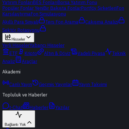
Yatırım Fonları
BES Fonları
Borsa Yatırım Fonu
Popüler Fonlar
Yeni
Bir Bakışta Fonlar
Portföy Şirketleri
Fon
Karşılaştırma
Fon Simülasyonu
Akıllı Para Sinyali
Ters Fon Arama
Çakışma Analizi
Sektör Rotasyonu
Hisseler
Yerli Hisseler
Yabancı Hisseler
ETF
Kripto
Altın & Döviz
Vadeli Piyasa
Teknik
Analiz
Araçlar
Akademi
Canlı Yayın
Geçmiş Yayınlar
Yayın Takvimi
Topluluk ve Haberler
t-Chat
Haberler
Yazılar
Bağlantı Yok