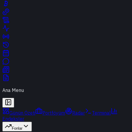
Ana Menu
Günün Özeti
Portföyüm
Radar
Terminal
Endeksler
Fonlar