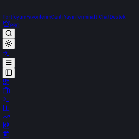
Portföyüm
Favorilerim
Canlı Yayın
Terminal
t-Chat
Destek
PRO