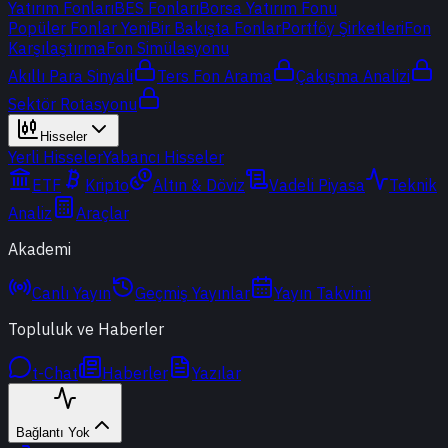
Yatırım Fonları
BES Fonları
Borsa Yatırım Fonu
Popüler Fonlar
Yeni
Bir Bakışta Fonlar
Portföy Şirketleri
Fon
Karşılaştırma
Fon Simülasyonu
Akıllı Para Sinyali
Ters Fon Arama
Çakışma Analizi
Sektör Rotasyonu
Hisseler
Yerli Hisseler
Yabancı Hisseler
ETF
Kripto
Altın & Döviz
Vadeli Piyasa
Teknik
Analiz
Araçlar
Akademi
Canlı Yayın
Geçmiş Yayınlar
Yayın Takvimi
Topluluk ve Haberler
t-Chat
Haberler
Yazılar
Bağlantı Yok