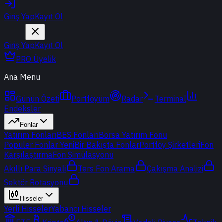
Giriş Yap
Kayıt Ol
Giriş Yap
Kayıt Ol
PRO Üyelik
Ana Menu
Günün Özeti
Portföyüm
Radar
Terminal
Endeksler
Fonlar
Yatırım Fonları
BES Fonları
Borsa Yatırım Fonu
Popüler Fonlar
Yeni
Bir Bakışta Fonlar
Portföy Şirketleri
Fon
Karşılaştırma
Fon Simülasyonu
Akıllı Para Sinyali
Ters Fon Arama
Çakışma Analizi
Sektör Rotasyonu
Hisseler
Yerli Hisseler
Yabancı Hisseler