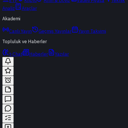
ETF
Kripto
Altın & Döviz
Vadeli Piyasa
Teknik
Analiz
Araçlar
Akademi
Canlı Yayın
Geçmiş Yayınlar
Yayın Takvimi
Topluluk ve Haberler
t-Chat
Haberler
Yazılar