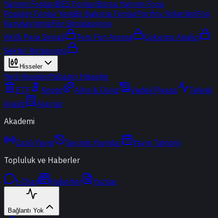
Yatırım Fonları
BES Fonları
Borsa Yatırım Fonu
Popüler Fonlar
Yeni
Bir Bakışta Fonlar
Portföy Şirketleri
Fon
Karşılaştırma
Fon Simülasyonu
Akıllı Para Sinyali
Ters Fon Arama
Çakışma Analizi
Sektör Rotasyonu
Hisseler
Yerli Hisseler
Yabancı Hisseler
ETF
Kripto
Altın & Döviz
Vadeli Piyasa
Teknik
Analiz
Araçlar
Akademi
Canlı Yayın
Geçmiş Yayınlar
Yayın Takvimi
Topluluk ve Haberler
t-Chat
Haberler
Yazılar
Bağlantı Yok