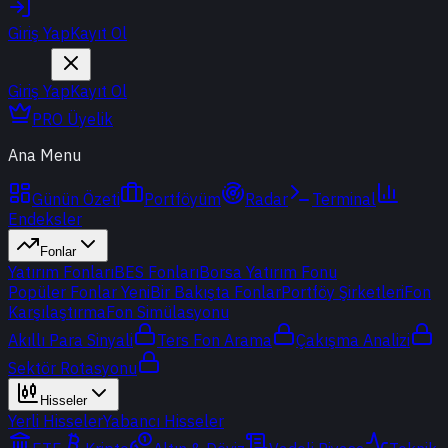
Giriş Yap
Kayıt Ol
Giriş Yap
Kayıt Ol
PRO Üyelik
Ana Menu
Günün Özeti
Portföyüm
Radar
Terminal
Endeksler
Fonlar
Yatırım Fonları
BES Fonları
Borsa Yatırım Fonu
Popüler Fonlar
Yeni
Bir Bakışta Fonlar
Portföy Şirketleri
Fon
Karşılaştırma
Fon Simülasyonu
Akıllı Para Sinyali
Ters Fon Arama
Çakışma Analizi
Sektör Rotasyonu
Hisseler
Yerli Hisseler
Yabancı Hisseler