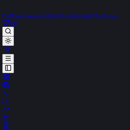
Portföyüm
Favorilerim
Canlı Yayın
Terminal
t-Chat
Destek
PRO