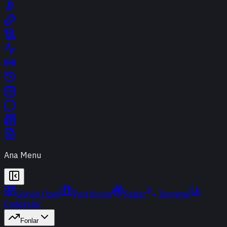
Ana Menu
Günün Özeti
Portföyüm
Radar
Terminal
Endeksler
Fonlar