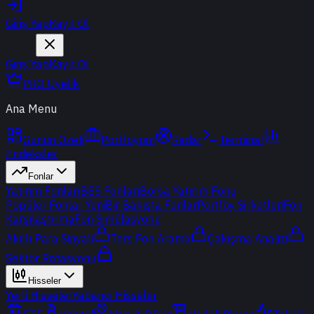
Giriş Yap
Kayıt Ol
Giriş Yap
Kayıt Ol
PRO Üyelik
Ana Menu
Günün Özeti
Portföyüm
Radar
Terminal
Endeksler
Fonlar
Yatırım Fonları
BES Fonları
Borsa Yatırım Fonu
Popüler Fonlar
Yeni
Bir Bakışta Fonlar
Portföy Şirketleri
Fon
Karşılaştırma
Fon Simülasyonu
Akıllı Para Sinyali
Ters Fon Arama
Çakışma Analizi
Sektör Rotasyonu
Hisseler
Yerli Hisseler
Yabancı Hisseler