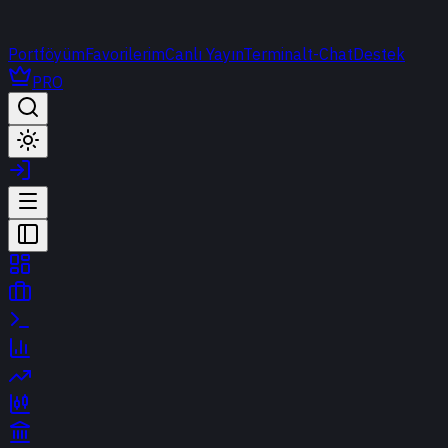
Portföyüm
Favorilerim
Canlı Yayın
Terminal
t-Chat
Destek
PRO