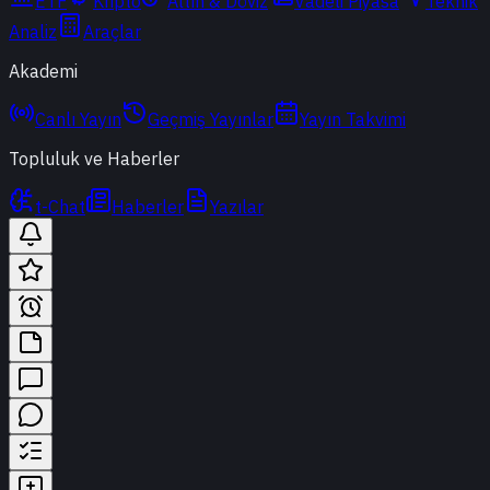
ETF
Kripto
Altın & Döviz
Vadeli Piyasa
Teknik
Analiz
Araçlar
Akademi
Canlı Yayın
Geçmiş Yayınlar
Yayın Takvimi
Topluluk ve Haberler
t-Chat
Haberler
Yazılar