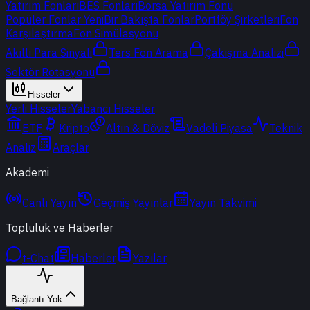
Yatırım Fonları
BES Fonları
Borsa Yatırım Fonu
Popüler Fonlar
Yeni
Bir Bakışta Fonlar
Portföy Şirketleri
Fon
Karşılaştırma
Fon Simülasyonu
Akıllı Para Sinyali
Ters Fon Arama
Çakışma Analizi
Sektör Rotasyonu
Hisseler
Yerli Hisseler
Yabancı Hisseler
ETF
Kripto
Altın & Döviz
Vadeli Piyasa
Teknik
Analiz
Araçlar
Akademi
Canlı Yayın
Geçmiş Yayınlar
Yayın Takvimi
Topluluk ve Haberler
t-Chat
Haberler
Yazılar
Bağlantı Yok