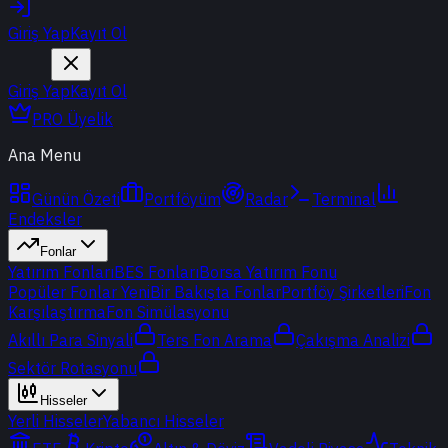
Giriş Yap
Kayıt Ol
Giriş Yap
Kayıt Ol
PRO Üyelik
Ana Menu
Günün Özeti
Portföyüm
Radar
Terminal
Endeksler
Fonlar
Yatırım Fonları
BES Fonları
Borsa Yatırım Fonu
Popüler Fonlar
Yeni
Bir Bakışta Fonlar
Portföy Şirketleri
Fon
Karşılaştırma
Fon Simülasyonu
Akıllı Para Sinyali
Ters Fon Arama
Çakışma Analizi
Sektör Rotasyonu
Hisseler
Yerli Hisseler
Yabancı Hisseler