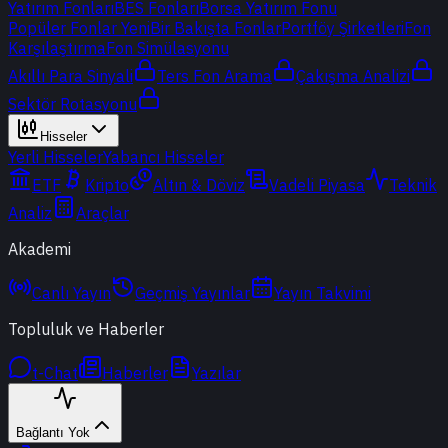
Yatırım Fonları
BES Fonları
Borsa Yatırım Fonu
Popüler Fonlar
Yeni
Bir Bakışta Fonlar
Portföy Şirketleri
Fon
Karşılaştırma
Fon Simülasyonu
Akıllı Para Sinyali
Ters Fon Arama
Çakışma Analizi
Sektör Rotasyonu
Hisseler
Yerli Hisseler
Yabancı Hisseler
ETF
Kripto
Altın & Döviz
Vadeli Piyasa
Teknik
Analiz
Araçlar
Akademi
Canlı Yayın
Geçmiş Yayınlar
Yayın Takvimi
Topluluk ve Haberler
t-Chat
Haberler
Yazılar
Bağlantı Yok