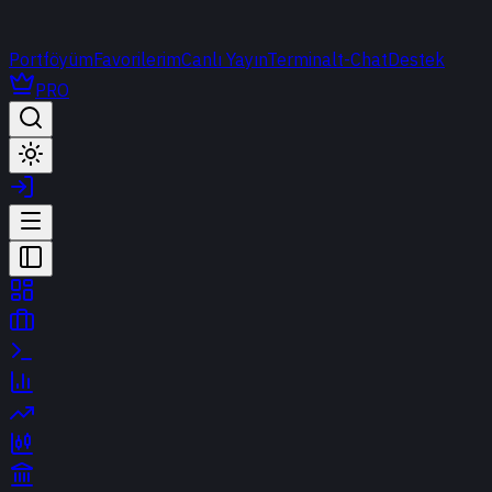
Portföyüm
Favorilerim
Canlı Yayın
Terminal
t-Chat
Destek
PRO