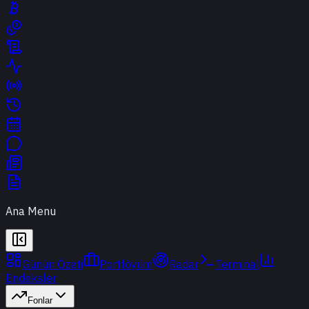
Ana Menu
Günün Özeti
Portföyüm
Radar
Terminal
Endeksler
Fonlar