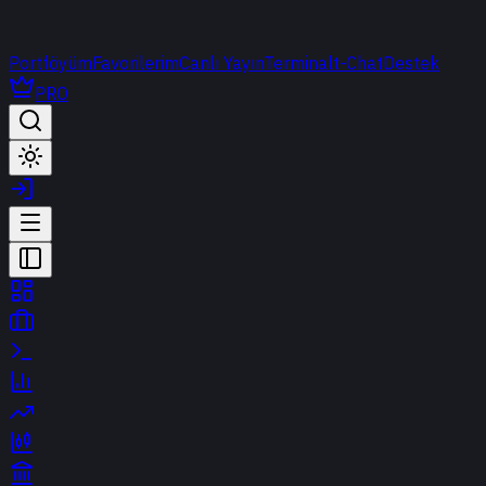
Portföyüm
Favorilerim
Canlı Yayın
Terminal
t-Chat
Destek
PRO