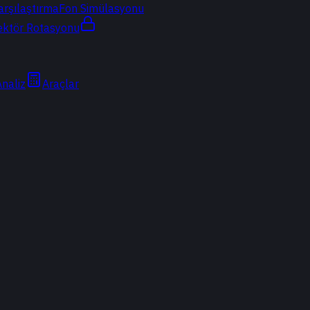
arşılaştırma
Fon Simülasyonu
ektör Rotasyonu
Analiz
Araçlar