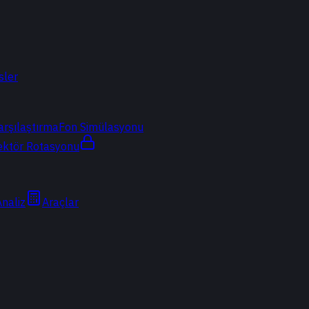
sler
arşılaştırma
Fon Simülasyonu
ektör Rotasyonu
Analiz
Araçlar