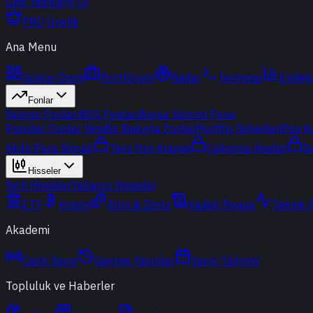
Giriş Yap
Kayıt Ol
PRO Üyelik
Ana Menu
Günün Özeti
Portföyüm
Radar
Terminal
Endek
Fonlar
Yatırım Fonları
BES Fonları
Borsa Yatırım Fonu
Popüler Fonlar
Yeni
Bir Bakışta Fonlar
Portföy Şirketleri
Fon K
Akıllı Para Sinyali
Ters Fon Arama
Çakışma Analizi
S
Hisseler
Yerli Hisseler
Yabancı Hisseler
ETF
Kripto
Altın & Döviz
Vadeli Piyasa
Teknik 
Akademi
Canlı Yayın
Geçmiş Yayınlar
Yayın Takvimi
Topluluk ve Haberler