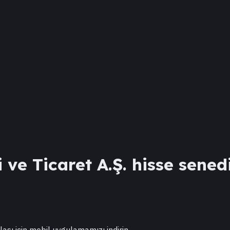
 ve Ticaret A.Ş.
hisse senedi
lası için mobil uygulamamızı indirin.