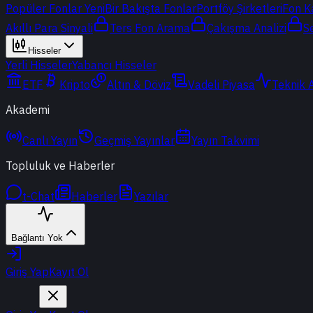
Popüler Fonlar
Yeni
Bir Bakışta Fonlar
Portföy Şirketleri
Fon K
Akıllı Para Sinyali
Ters Fon Arama
Çakışma Analizi
S
Hisseler
Yerli Hisseler
Yabancı Hisseler
ETF
Kripto
Altın & Döviz
Vadeli Piyasa
Teknik 
Akademi
Canlı Yayın
Geçmiş Yayınlar
Yayın Takvimi
Topluluk ve Haberler
t-Chat
Haberler
Yazılar
Bağlantı Yok
Giriş Yap
Kayıt Ol