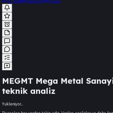
t-Chat
Haberler
Yazılar
MEGMT
Mega Metal Sanayi
teknik analiz
Yukleniyor...
Piyasaları her yerden takip edin. Veriler, analizler ve daha faz