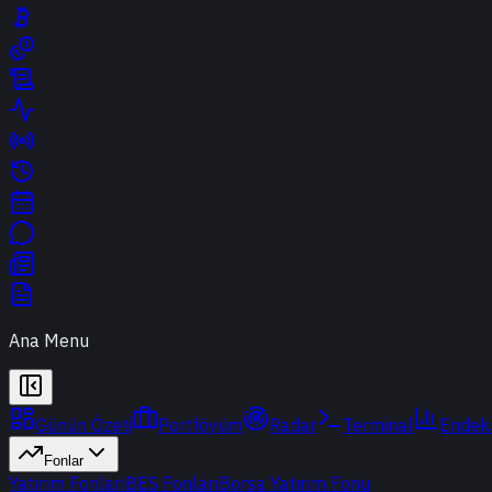
Ana Menu
Günün Özeti
Portföyüm
Radar
Terminal
Endek
Fonlar
Yatırım Fonları
BES Fonları
Borsa Yatırım Fonu