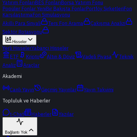
Yatırım Fonları
BES Fonları
Borsa Yatırım Fonu
Popüler Fonlar
Yeni
Bir Bakışta Fonlar
Portföy Şirketleri
Fon
Karşılaştırma
Fon Simülasyonu
Akıllı Para Sinyali
Ters Fon Arama
Çakışma Analizi
Sektör Rotasyonu
Hisseler
Yerli Hisseler
Yabancı Hisseler
ETF
Kripto
Altın & Döviz
Vadeli Piyasa
Teknik
Analiz
Araçlar
Akademi
Canlı Yayın
Geçmiş Yayınlar
Yayın Takvimi
Topluluk ve Haberler
t-Chat
Haberler
Yazılar
Bağlantı Yok