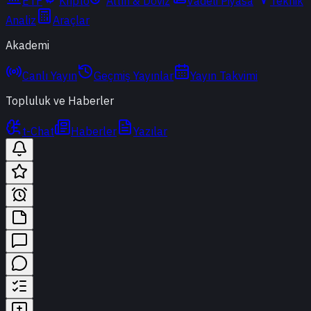
ETF
Kripto
Altın & Döviz
Vadeli Piyasa
Teknik
Analiz
Araçlar
Akademi
Canlı Yayın
Geçmiş Yayınlar
Yayın Takvimi
Topluluk ve Haberler
t-Chat
Haberler
Yazılar