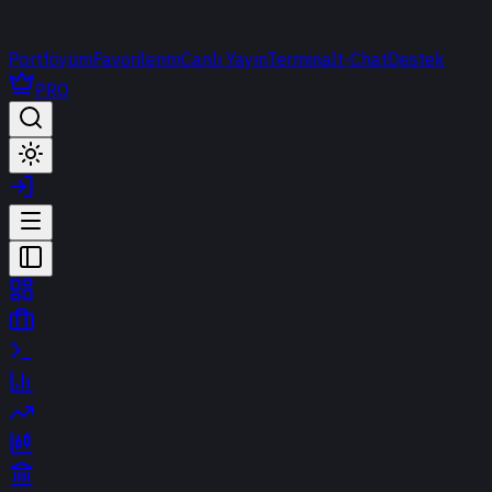
Portföyüm
Favorilerim
Canlı Yayın
Terminal
t-Chat
Destek
PRO