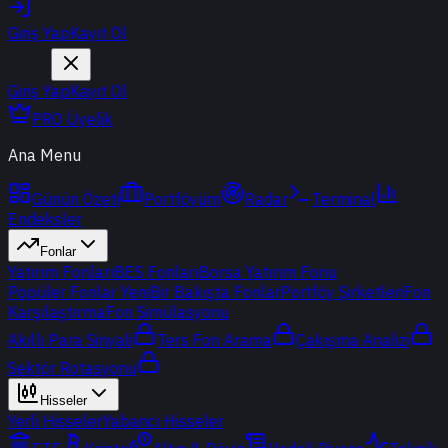
Giriş Yap
Kayıt Ol
Giriş Yap
Kayıt Ol
PRO Üyelik
Ana Menu
Günün Özeti
Portföyüm
Radar
Terminal
Endeksler
Fonlar
Yatırım Fonları
BES Fonları
Borsa Yatırım Fonu
Popüler Fonlar
Yeni
Bir Bakışta Fonlar
Portföy Şirketleri
Fon
Karşılaştırma
Fon Simülasyonu
Akıllı Para Sinyali
Ters Fon Arama
Çakışma Analizi
Sektör Rotasyonu
Hisseler
Yerli Hisseler
Yabancı Hisseler