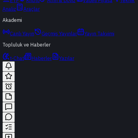
ETF
Kripto
Altın & Döviz
Vadeli Piyasa
Teknik
Analiz
Araçlar
Akademi
Canlı Yayın
Geçmiş Yayınlar
Yayın Takvimi
Topluluk ve Haberler
t-Chat
Haberler
Yazılar