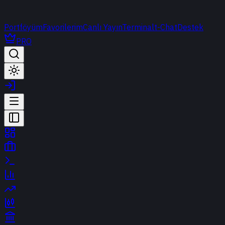
Portföyüm
Favorilerim
Canlı Yayın
Terminal
t-Chat
Destek
PRO