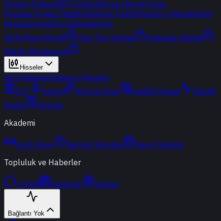
Yatırım Fonları
BES Fonları
Borsa Yatırım Fonu
Popüler Fonlar
Yeni
Bir Bakışta Fonlar
Portföy Şirketleri
Fon
Karşılaştırma
Fon Simülasyonu
Akıllı Para Sinyali
Ters Fon Arama
Çakışma Analizi
Sektör Rotasyonu
Hisseler
Yerli Hisseler
Yabancı Hisseler
ETF
Kripto
Altın & Döviz
Vadeli Piyasa
Teknik
Analiz
Araçlar
Akademi
Canlı Yayın
Geçmiş Yayınlar
Yayın Takvimi
Topluluk ve Haberler
t-Chat
Haberler
Yazılar
Bağlantı Yok