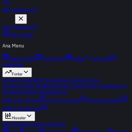
Giriş Yap
Kayıt Ol
Giriş Yap
Kayıt Ol
PRO Üyelik
Ana Menu
Günün Özeti
Portföyüm
Radar
Terminal
Endeksler
Fonlar
Yatırım Fonları
BES Fonları
Borsa Yatırım Fonu
Popüler Fonlar
Yeni
Bir Bakışta Fonlar
Portföy Şirketleri
Fon
Karşılaştırma
Fon Simülasyonu
Akıllı Para Sinyali
Ters Fon Arama
Çakışma Analizi
Sektör Rotasyonu
Hisseler
Yerli Hisseler
Yabancı Hisseler