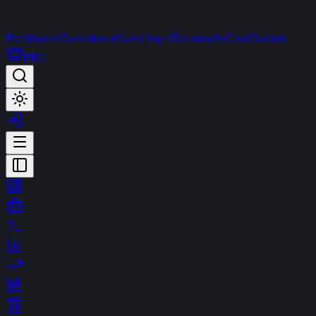
Portföyüm
Favorilerim
Canlı Yayın
Terminal
t-Chat
Destek
PRO