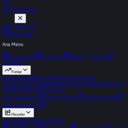
Giriş Yap
Kayıt Ol
Giriş Yap
Kayıt Ol
PRO Üyelik
Ana Menu
Günün Özeti
Portföyüm
Radar
Terminal
Endeksler
Fonlar
Yatırım Fonları
BES Fonları
Borsa Yatırım Fonu
Popüler Fonlar
Yeni
Bir Bakışta Fonlar
Portföy Şirketleri
Fon
Karşılaştırma
Fon Simülasyonu
Akıllı Para Sinyali
Ters Fon Arama
Çakışma Analizi
Sektör Rotasyonu
Hisseler
Yerli Hisseler
Yabancı Hisseler