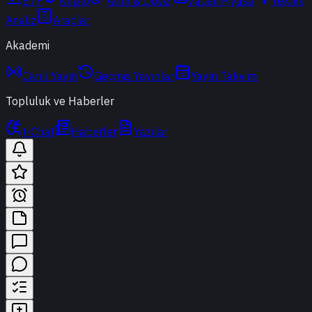
ETF
Kripto
Altın & Döviz
Vadeli Piyasa
Teknik
Analiz
Araçlar
Akademi
Canlı Yayın
Geçmiş Yayınlar
Yayın Takvimi
Topluluk ve Haberler
t-Chat
Haberler
Yazılar