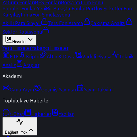
Yatırım Fonları
BES Fonları
Borsa Yatırım Fonu
Popüler Fonlar
Yeni
Bir Bakışta Fonlar
Portföy Şirketleri
Fon
Karşılaştırma
Fon Simülasyonu
Akıllı Para Sinyali
Ters Fon Arama
Çakışma Analizi
Sektör Rotasyonu
Hisseler
Yerli Hisseler
Yabancı Hisseler
ETF
Kripto
Altın & Döviz
Vadeli Piyasa
Teknik
Analiz
Araçlar
Akademi
Canlı Yayın
Geçmiş Yayınlar
Yayın Takvimi
Topluluk ve Haberler
t-Chat
Haberler
Yazılar
Bağlantı Yok