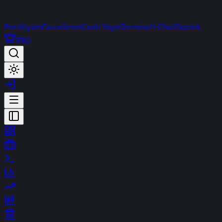
Portföyüm
Favorilerim
Canlı Yayın
Terminal
t-Chat
Destek
PRO