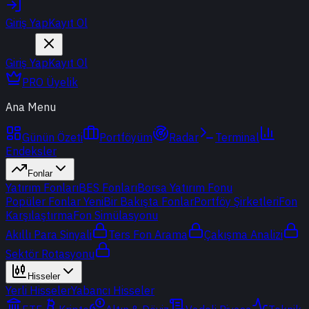
Giriş Yap
Kayıt Ol
Giriş Yap
Kayıt Ol
PRO Üyelik
Ana Menu
Günün Özeti
Portföyüm
Radar
Terminal
Endeksler
Fonlar
Yatırım Fonları
BES Fonları
Borsa Yatırım Fonu
Popüler Fonlar
Yeni
Bir Bakışta Fonlar
Portföy Şirketleri
Fon
Karşılaştırma
Fon Simülasyonu
Akıllı Para Sinyali
Ters Fon Arama
Çakışma Analizi
Sektör Rotasyonu
Hisseler
Yerli Hisseler
Yabancı Hisseler