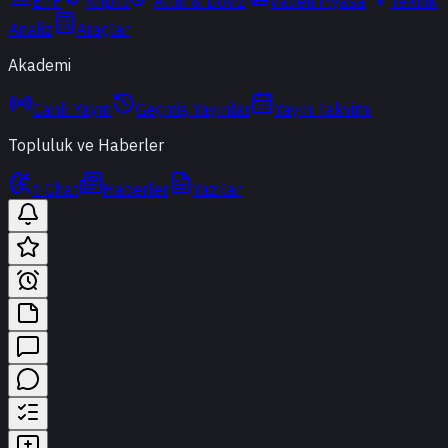
ETF
Kripto
Altın & Döviz
Vadeli Piyasa
Teknik
Analiz
Araçlar
Akademi
Canlı Yayın
Geçmiş Yayınlar
Yayın Takvimi
Topluluk ve Haberler
t-Chat
Haberler
Yazılar