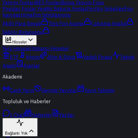
Yatırım Fonları
BES Fonları
Borsa Yatırım Fonu
Popüler Fonlar
Yeni
Bir Bakışta Fonlar
Portföy Şirketleri
Fon
Karşılaştırma
Fon Simülasyonu
Akıllı Para Sinyali
Ters Fon Arama
Çakışma Analizi
Sektör Rotasyonu
Hisseler
Yerli Hisseler
Yabancı Hisseler
ETF
Kripto
Altın & Döviz
Vadeli Piyasa
Teknik
Analiz
Araçlar
Akademi
Canlı Yayın
Geçmiş Yayınlar
Yayın Takvimi
Topluluk ve Haberler
t-Chat
Haberler
Yazılar
Bağlantı Yok