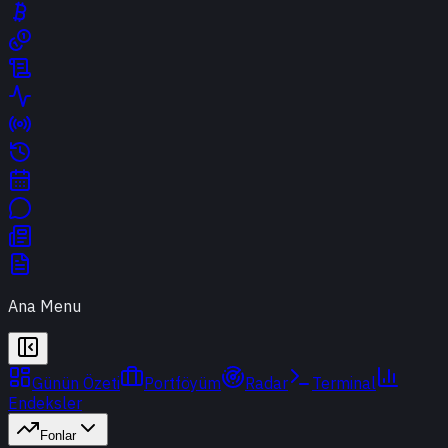
Ana Menu
Günün Özeti
Portföyüm
Radar
Terminal
Endeksler
Fonlar