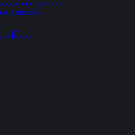
arşılaştırma
Fon Simülasyonu
ektör Rotasyonu
Analiz
Araçlar