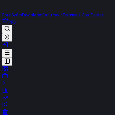
Portföyüm
Favorilerim
Canlı Yayın
Terminal
t-Chat
Destek
PRO