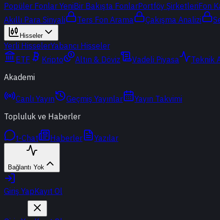
Popüler Fonlar
Yeni
Bir Bakışta Fonlar
Portföy Şirketleri
Fon K
Akıllı Para Sinyali
Ters Fon Arama
Çakışma Analizi
S
Hisseler
Yerli Hisseler
Yabancı Hisseler
ETF
Kripto
Altın & Döviz
Vadeli Piyasa
Teknik 
Akademi
Canlı Yayın
Geçmiş Yayınlar
Yayın Takvimi
Topluluk ve Haberler
t-Chat
Haberler
Yazılar
Bağlantı Yok
Giriş Yap
Kayıt Ol