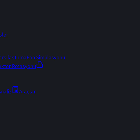
sler
arşılaştırma
Fon Simülasyonu
ektör Rotasyonu
Analiz
Araçlar