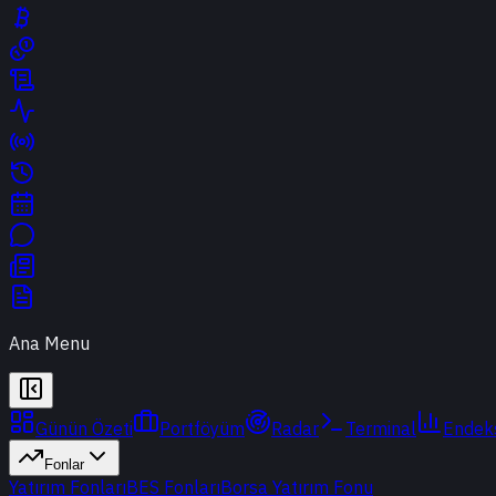
Ana Menu
Günün Özeti
Portföyüm
Radar
Terminal
Endek
Fonlar
Yatırım Fonları
BES Fonları
Borsa Yatırım Fonu