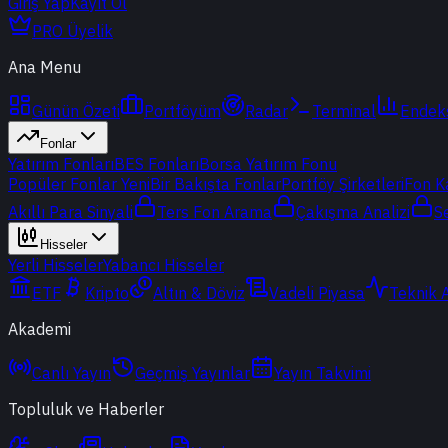
Giriş Yap
Kayıt Ol
PRO Üyelik
Ana Menu
Günün Özeti
Portföyüm
Radar
Terminal
Endek
Fonlar
Yatırım Fonları
BES Fonları
Borsa Yatırım Fonu
Popüler Fonlar
Yeni
Bir Bakışta Fonlar
Portföy Şirketleri
Fon K
Akıllı Para Sinyali
Ters Fon Arama
Çakışma Analizi
S
Hisseler
Yerli Hisseler
Yabancı Hisseler
ETF
Kripto
Altın & Döviz
Vadeli Piyasa
Teknik 
Akademi
Canlı Yayın
Geçmiş Yayınlar
Yayın Takvimi
Topluluk ve Haberler