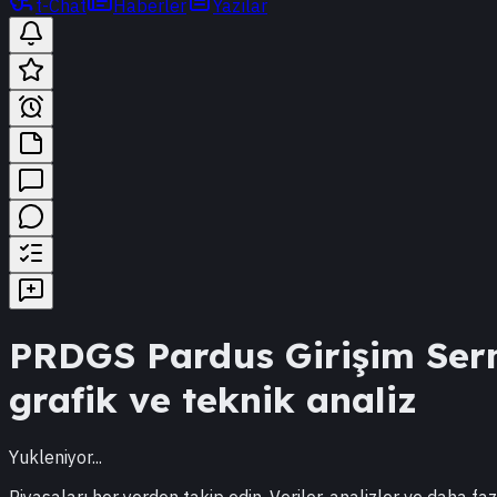
t-Chat
Haberler
Yazılar
PRDGS
Pardus Girişim Ser
grafik ve teknik analiz
Yukleniyor...
Piyasaları her yerden takip edin. Veriler, analizler ve daha faz