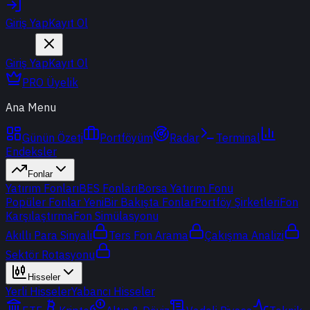
Giriş Yap
Kayıt Ol
Giriş Yap
Kayıt Ol
PRO Üyelik
Ana Menu
Günün Özeti
Portföyüm
Radar
Terminal
Endeksler
Fonlar
Yatırım Fonları
BES Fonları
Borsa Yatırım Fonu
Popüler Fonlar
Yeni
Bir Bakışta Fonlar
Portföy Şirketleri
Fon
Karşılaştırma
Fon Simülasyonu
Akıllı Para Sinyali
Ters Fon Arama
Çakışma Analizi
Sektör Rotasyonu
Hisseler
Yerli Hisseler
Yabancı Hisseler