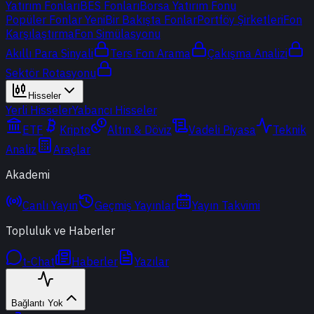
Yatırım Fonları
BES Fonları
Borsa Yatırım Fonu
Popüler Fonlar
Yeni
Bir Bakışta Fonlar
Portföy Şirketleri
Fon
Karşılaştırma
Fon Simülasyonu
Akıllı Para Sinyali
Ters Fon Arama
Çakışma Analizi
Sektör Rotasyonu
Hisseler
Yerli Hisseler
Yabancı Hisseler
ETF
Kripto
Altın & Döviz
Vadeli Piyasa
Teknik
Analiz
Araçlar
Akademi
Canlı Yayın
Geçmiş Yayınlar
Yayın Takvimi
Topluluk ve Haberler
t-Chat
Haberler
Yazılar
Bağlantı Yok