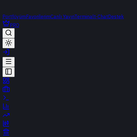
Portföyüm
Favorilerim
Canlı Yayın
Terminal
t-Chat
Destek
PRO