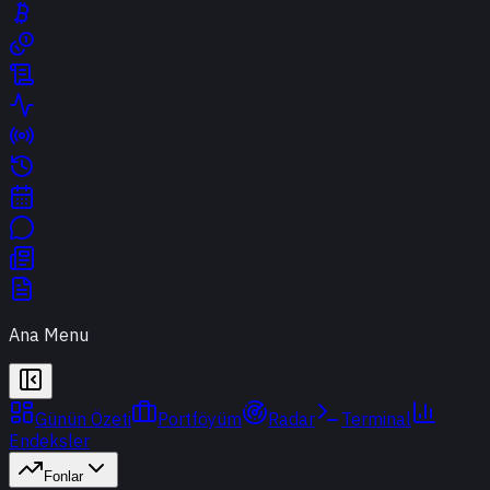
Ana Menu
Günün Özeti
Portföyüm
Radar
Terminal
Endeksler
Fonlar