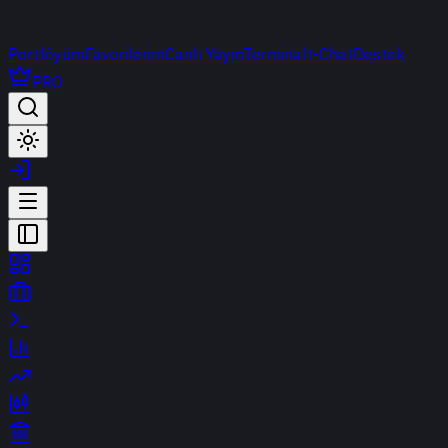
Portföyüm
Favorilerim
Canlı Yayın
Terminal
t-Chat
Destek
PRO