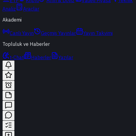
ETF
Kripto
Altın & Döviz
Vadeli Piyasa
Teknik
Analiz
Araçlar
Akademi
Canlı Yayın
Geçmiş Yayınlar
Yayın Takvimi
Topluluk ve Haberler
t-Chat
Haberler
Yazılar