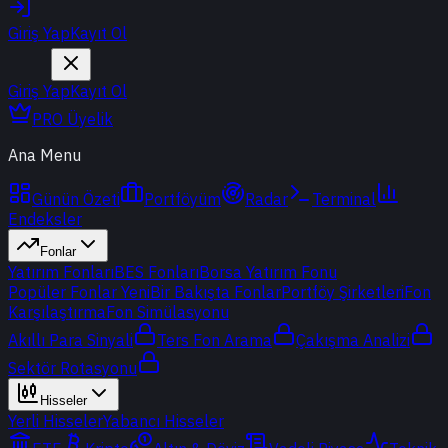
Giriş Yap
Kayıt Ol
Giriş Yap
Kayıt Ol
PRO Üyelik
Ana Menu
Günün Özeti
Portföyüm
Radar
Terminal
Endeksler
Fonlar
Yatırım Fonları
BES Fonları
Borsa Yatırım Fonu
Popüler Fonlar
Yeni
Bir Bakışta Fonlar
Portföy Şirketleri
Fon
Karşılaştırma
Fon Simülasyonu
Akıllı Para Sinyali
Ters Fon Arama
Çakışma Analizi
Sektör Rotasyonu
Hisseler
Yerli Hisseler
Yabancı Hisseler