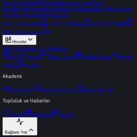
Yatırım Fonları
BES Fonları
Borsa Yatırım Fonu
Popüler Fonlar
Yeni
Bir Bakışta Fonlar
Portföy Şirketleri
Fon
Karşılaştırma
Fon Simülasyonu
Akıllı Para Sinyali
Ters Fon Arama
Çakışma Analizi
Sektör Rotasyonu
Hisseler
Yerli Hisseler
Yabancı Hisseler
ETF
Kripto
Altın & Döviz
Vadeli Piyasa
Teknik
Analiz
Araçlar
Akademi
Canlı Yayın
Geçmiş Yayınlar
Yayın Takvimi
Topluluk ve Haberler
t-Chat
Haberler
Yazılar
Bağlantı Yok