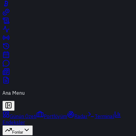
Ana Menu
Günün Özeti
Portföyüm
Radar
Terminal
Endeksler
Fonlar