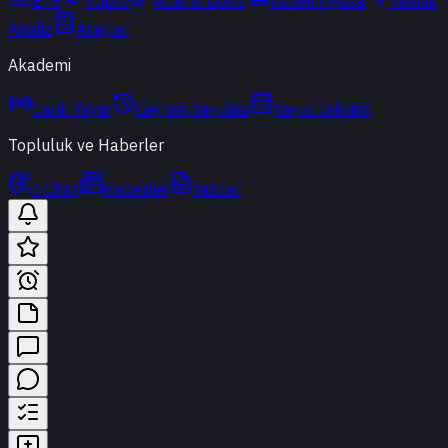
ETF
Kripto
Altın & Döviz
Vadeli Piyasa
Teknik
Analiz
Araçlar
Akademi
Canlı Yayın
Geçmiş Yayınlar
Yayın Takvimi
Topluluk ve Haberler
t-Chat
Haberler
Yazılar