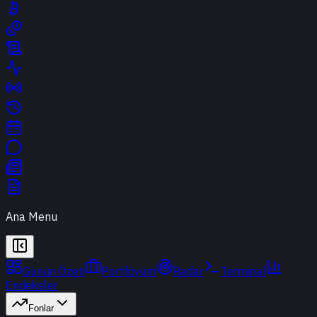
Ana Menu
Günün Özeti
Portföyüm
Radar
Terminal
Endeksler
Fonlar