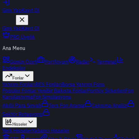
Giriş Yap
Kayıt Ol
Giriş Yap
Kayıt Ol
PRO Üyelik
Ana Menu
Günün Özeti
Portföyüm
Radar
Terminal
Endeksler
Fonlar
Yatırım Fonları
BES Fonları
Borsa Yatırım Fonu
Popüler Fonlar
Yeni
Bir Bakışta Fonlar
Portföy Şirketleri
Fon
Karşılaştırma
Fon Simülasyonu
Akıllı Para Sinyali
Ters Fon Arama
Çakışma Analizi
Sektör Rotasyonu
Hisseler
Yerli Hisseler
Yabancı Hisseler