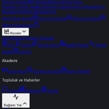
Yatırım Fonları
BES Fonları
Borsa Yatırım Fonu
Popüler Fonlar
Yeni
Bir Bakışta Fonlar
Portföy Şirketleri
Fon
Karşılaştırma
Fon Simülasyonu
Akıllı Para Sinyali
Ters Fon Arama
Çakışma Analizi
Sektör Rotasyonu
Hisseler
Yerli Hisseler
Yabancı Hisseler
ETF
Kripto
Altın & Döviz
Vadeli Piyasa
Teknik
Analiz
Araçlar
Akademi
Canlı Yayın
Geçmiş Yayınlar
Yayın Takvimi
Topluluk ve Haberler
t-Chat
Haberler
Yazılar
Bağlantı Yok