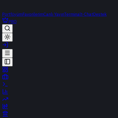
Portföyüm
Favorilerim
Canlı Yayın
Terminal
t-Chat
Destek
PRO