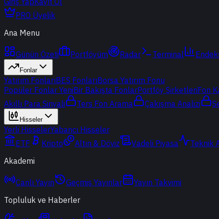
Giriş Yap
Kayıt Ol
PRO Üyelik
Ana Menu
Günün Özeti
Portföyüm
Radar
Terminal
Endek
Fonlar
Yatırım Fonları
BES Fonları
Borsa Yatırım Fonu
Popüler Fonlar
Yeni
Bir Bakışta Fonlar
Portföy Şirketleri
Fon K
Akıllı Para Sinyali
Ters Fon Arama
Çakışma Analizi
S
Hisseler
Yerli Hisseler
Yabancı Hisseler
ETF
Kripto
Altın & Döviz
Vadeli Piyasa
Teknik 
Akademi
Canlı Yayın
Geçmiş Yayınlar
Yayın Takvimi
Topluluk ve Haberler