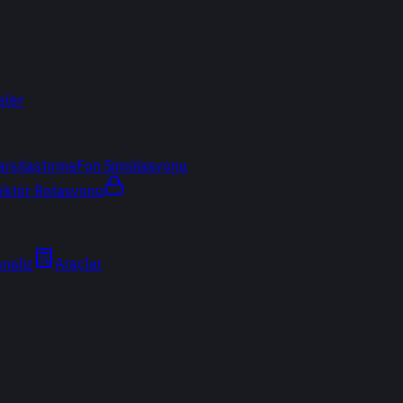
sler
arşılaştırma
Fon Simülasyonu
ektör Rotasyonu
Analiz
Araçlar