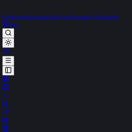
Portföyüm
Favorilerim
Canlı Yayın
Terminal
t-Chat
Destek
PRO