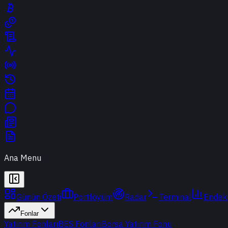
Ana Menu
Günün Özeti
Portföyüm
Radar
Terminal
Endek
Fonlar
Yatırım Fonları
BES Fonları
Borsa Yatırım Fonu