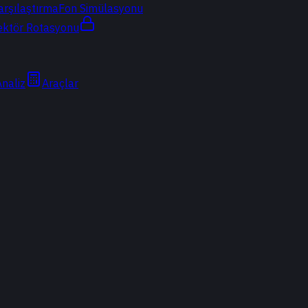
arşılaştırma
Fon Simülasyonu
ektör Rotasyonu
Analiz
Araçlar