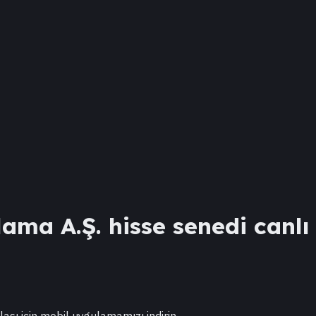
alama A.Ş.
hisse senedi canlı 
lası için mobil uygulamamızı indirin.