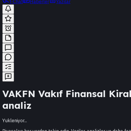
t-Chat
Haberler
Yazılar
VAKFN
Vakıf Finansal Kir
analiz
Yukleniyor...
Piyasaları her yerden takip edin. Veriler, analizler ve daha faz