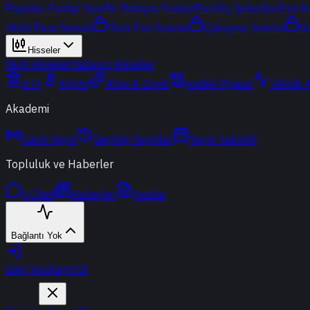
Popüler Fonlar
Yeni
Bir Bakışta Fonlar
Portföy Şirketleri
Fon K
Akıllı Para Sinyali
Ters Fon Arama
Çakışma Analizi
S
Hisseler
Yerli Hisseler
Yabancı Hisseler
ETF
Kripto
Altın & Döviz
Vadeli Piyasa
Teknik 
Akademi
Canlı Yayın
Geçmiş Yayınlar
Yayın Takvimi
Topluluk ve Haberler
t-Chat
Haberler
Yazılar
Bağlantı Yok
Giriş Yap
Kayıt Ol