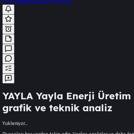
t-Chat
Haberler
Yazılar
YAYLA
Yayla Enerji Üretim
grafik ve teknik analiz
Yukleniyor...
Piyasaları her yerden takip edin. Veriler, analizler ve daha faz