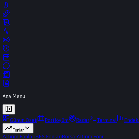
Ana Menu
Günün Özeti
Portföyüm
Radar
Terminal
Endek
Fonlar
Yatırım Fonları
BES Fonları
Borsa Yatırım Fonu