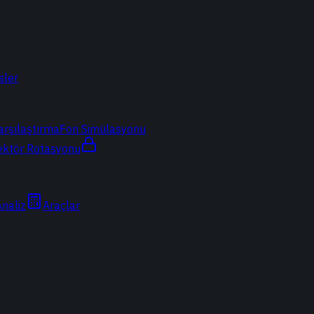
sler
arşılaştırma
Fon Simülasyonu
ektör Rotasyonu
Analiz
Araçlar