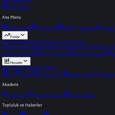
Giriş Yap
Kayıt Ol
PRO Üyelik
Ana Menu
Günün Özeti
Portföyüm
Radar
Terminal
Endek
Fonlar
Yatırım Fonları
BES Fonları
Borsa Yatırım Fonu
Popüler Fonlar
Yeni
Bir Bakışta Fonlar
Portföy Şirketleri
Fon K
Akıllı Para Sinyali
Ters Fon Arama
Çakışma Analizi
S
Hisseler
Yerli Hisseler
Yabancı Hisseler
ETF
Kripto
Altın & Döviz
Vadeli Piyasa
Teknik 
Akademi
Canlı Yayın
Geçmiş Yayınlar
Yayın Takvimi
Topluluk ve Haberler