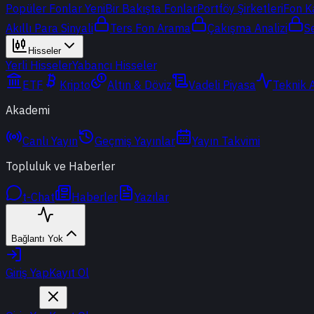
Popüler Fonlar
Yeni
Bir Bakışta Fonlar
Portföy Şirketleri
Fon K
Akıllı Para Sinyali
Ters Fon Arama
Çakışma Analizi
S
Hisseler
Yerli Hisseler
Yabancı Hisseler
ETF
Kripto
Altın & Döviz
Vadeli Piyasa
Teknik 
Akademi
Canlı Yayın
Geçmiş Yayınlar
Yayın Takvimi
Topluluk ve Haberler
t-Chat
Haberler
Yazılar
Bağlantı Yok
Giriş Yap
Kayıt Ol