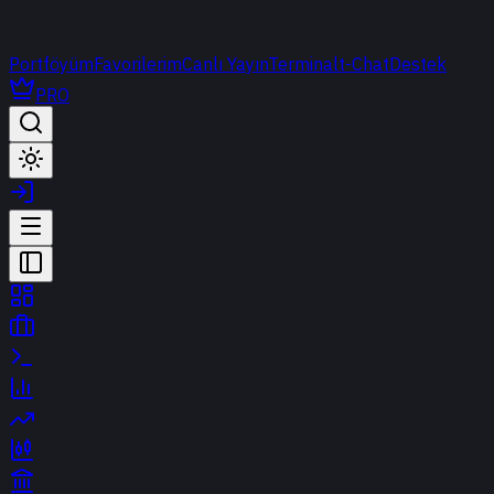
Portföyüm
Favorilerim
Canlı Yayın
Terminal
t-Chat
Destek
PRO