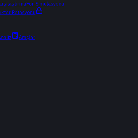
arşılaştırma
Fon Simülasyonu
ektör Rotasyonu
Analiz
Araçlar