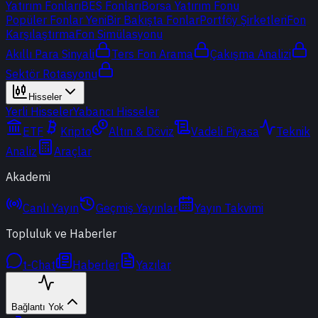
Yatırım Fonları
BES Fonları
Borsa Yatırım Fonu
Popüler Fonlar
Yeni
Bir Bakışta Fonlar
Portföy Şirketleri
Fon
Karşılaştırma
Fon Simülasyonu
Akıllı Para Sinyali
Ters Fon Arama
Çakışma Analizi
Sektör Rotasyonu
Hisseler
Yerli Hisseler
Yabancı Hisseler
ETF
Kripto
Altın & Döviz
Vadeli Piyasa
Teknik
Analiz
Araçlar
Akademi
Canlı Yayın
Geçmiş Yayınlar
Yayın Takvimi
Topluluk ve Haberler
t-Chat
Haberler
Yazılar
Bağlantı Yok