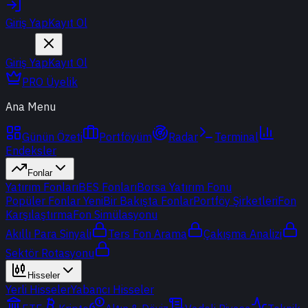
Giriş Yap
Kayıt Ol
Giriş Yap
Kayıt Ol
PRO Üyelik
Ana Menu
Günün Özeti
Portföyüm
Radar
Terminal
Endeksler
Fonlar
Yatırım Fonları
BES Fonları
Borsa Yatırım Fonu
Popüler Fonlar
Yeni
Bir Bakışta Fonlar
Portföy Şirketleri
Fon
Karşılaştırma
Fon Simülasyonu
Akıllı Para Sinyali
Ters Fon Arama
Çakışma Analizi
Sektör Rotasyonu
Hisseler
Yerli Hisseler
Yabancı Hisseler