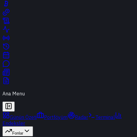
Ana Menu
Günün Özeti
Portföyüm
Radar
Terminal
Endeksler
Fonlar