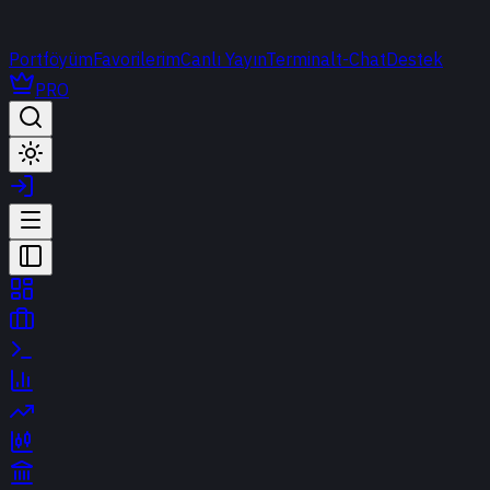
Portföyüm
Favorilerim
Canlı Yayın
Terminal
t-Chat
Destek
PRO