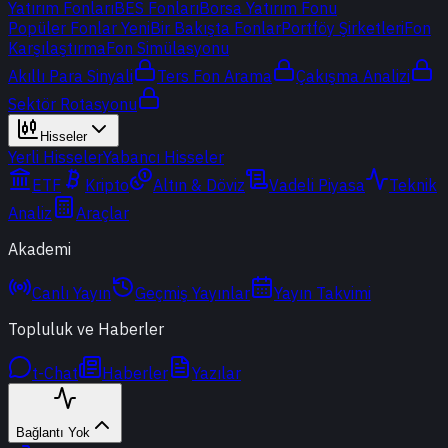
Yatırım Fonları
BES Fonları
Borsa Yatırım Fonu
Popüler Fonlar
Yeni
Bir Bakışta Fonlar
Portföy Şirketleri
Fon
Karşılaştırma
Fon Simülasyonu
Akıllı Para Sinyali
Ters Fon Arama
Çakışma Analizi
Sektör Rotasyonu
Hisseler
Yerli Hisseler
Yabancı Hisseler
ETF
Kripto
Altın & Döviz
Vadeli Piyasa
Teknik
Analiz
Araçlar
Akademi
Canlı Yayın
Geçmiş Yayınlar
Yayın Takvimi
Topluluk ve Haberler
t-Chat
Haberler
Yazılar
Bağlantı Yok