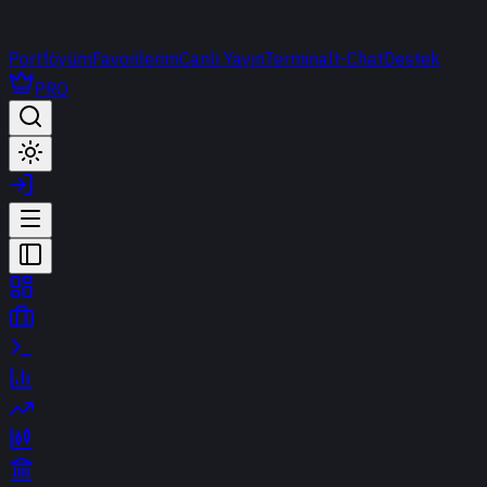
Portföyüm
Favorilerim
Canlı Yayın
Terminal
t-Chat
Destek
PRO