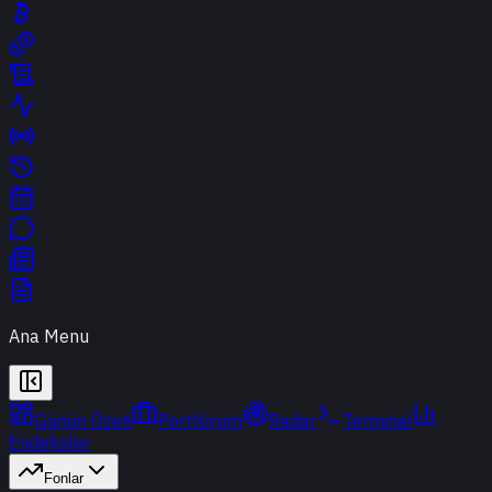
Ana Menu
Günün Özeti
Portföyüm
Radar
Terminal
Endeksler
Fonlar