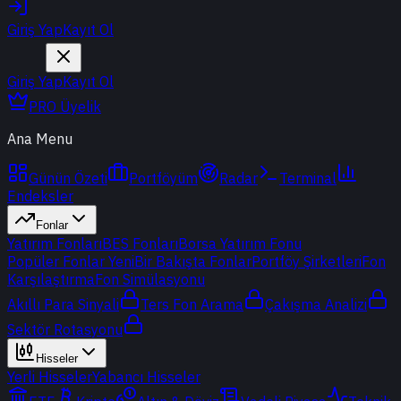
Giriş Yap
Kayıt Ol
Giriş Yap
Kayıt Ol
PRO Üyelik
Ana Menu
Günün Özeti
Portföyüm
Radar
Terminal
Endeksler
Fonlar
Yatırım Fonları
BES Fonları
Borsa Yatırım Fonu
Popüler Fonlar
Yeni
Bir Bakışta Fonlar
Portföy Şirketleri
Fon
Karşılaştırma
Fon Simülasyonu
Akıllı Para Sinyali
Ters Fon Arama
Çakışma Analizi
Sektör Rotasyonu
Hisseler
Yerli Hisseler
Yabancı Hisseler