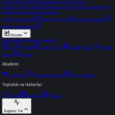
Yatırım Fonları
BES Fonları
Borsa Yatırım Fonu
Popüler Fonlar
Yeni
Bir Bakışta Fonlar
Portföy Şirketleri
Fon
Karşılaştırma
Fon Simülasyonu
Akıllı Para Sinyali
Ters Fon Arama
Çakışma Analizi
Sektör Rotasyonu
Hisseler
Yerli Hisseler
Yabancı Hisseler
ETF
Kripto
Altın & Döviz
Vadeli Piyasa
Teknik
Analiz
Araçlar
Akademi
Canlı Yayın
Geçmiş Yayınlar
Yayın Takvimi
Topluluk ve Haberler
t-Chat
Haberler
Yazılar
Bağlantı Yok