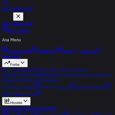
Giriş Yap
Kayıt Ol
Giriş Yap
Kayıt Ol
PRO Üyelik
Ana Menu
Günün Özeti
Portföyüm
Radar
Terminal
Endeksler
Fonlar
Yatırım Fonları
BES Fonları
Borsa Yatırım Fonu
Popüler Fonlar
Yeni
Bir Bakışta Fonlar
Portföy Şirketleri
Fon
Karşılaştırma
Fon Simülasyonu
Akıllı Para Sinyali
Ters Fon Arama
Çakışma Analizi
Sektör Rotasyonu
Hisseler
Yerli Hisseler
Yabancı Hisseler