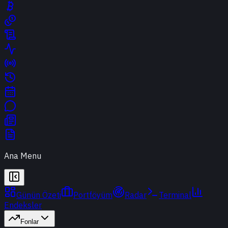
Ana Menu
Günün Özeti
Portföyüm
Radar
Terminal
Endeksler
Fonlar