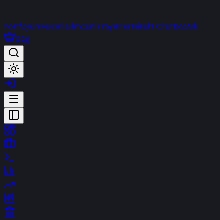
Portföyüm
Favorilerim
Canlı Yayın
Terminal
t-Chat
Destek
PRO