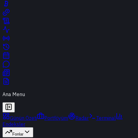
Ana Menu
Günün Özeti
Portföyüm
Radar
Terminal
Endeksler
Fonlar