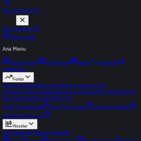
Giriş Yap
Kayıt Ol
Giriş Yap
Kayıt Ol
PRO Üyelik
Ana Menu
Günün Özeti
Portföyüm
Radar
Terminal
Endeksler
Fonlar
Yatırım Fonları
BES Fonları
Borsa Yatırım Fonu
Popüler Fonlar
Yeni
Bir Bakışta Fonlar
Portföy Şirketleri
Fon
Karşılaştırma
Fon Simülasyonu
Akıllı Para Sinyali
Ters Fon Arama
Çakışma Analizi
Sektör Rotasyonu
Hisseler
Yerli Hisseler
Yabancı Hisseler