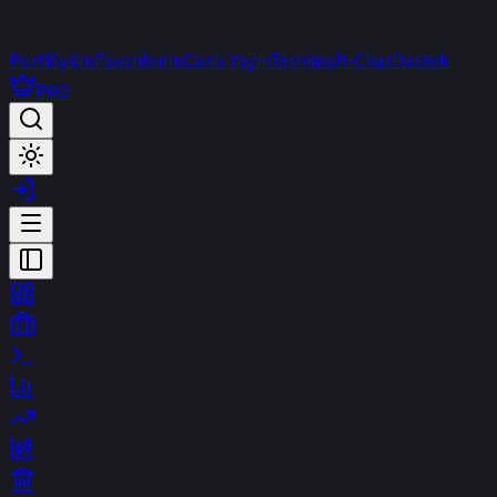
Portföyüm
Favorilerim
Canlı Yayın
Terminal
t-Chat
Destek
PRO