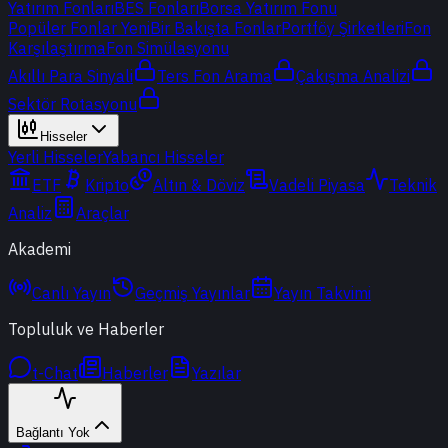
Yatırım Fonları
BES Fonları
Borsa Yatırım Fonu
Popüler Fonlar
Yeni
Bir Bakışta Fonlar
Portföy Şirketleri
Fon
Karşılaştırma
Fon Simülasyonu
Akıllı Para Sinyali
Ters Fon Arama
Çakışma Analizi
Sektör Rotasyonu
Hisseler
Yerli Hisseler
Yabancı Hisseler
ETF
Kripto
Altın & Döviz
Vadeli Piyasa
Teknik
Analiz
Araçlar
Akademi
Canlı Yayın
Geçmiş Yayınlar
Yayın Takvimi
Topluluk ve Haberler
t-Chat
Haberler
Yazılar
Bağlantı Yok