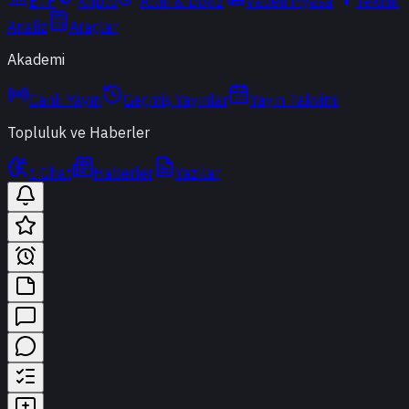
ETF
Kripto
Altın & Döviz
Vadeli Piyasa
Teknik
Analiz
Araçlar
Akademi
Canlı Yayın
Geçmiş Yayınlar
Yayın Takvimi
Topluluk ve Haberler
t-Chat
Haberler
Yazılar