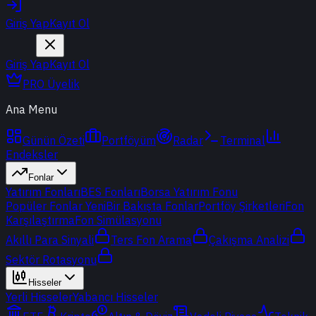
Giriş Yap
Kayıt Ol
Giriş Yap
Kayıt Ol
PRO Üyelik
Ana Menu
Günün Özeti
Portföyüm
Radar
Terminal
Endeksler
Fonlar
Yatırım Fonları
BES Fonları
Borsa Yatırım Fonu
Popüler Fonlar
Yeni
Bir Bakışta Fonlar
Portföy Şirketleri
Fon
Karşılaştırma
Fon Simülasyonu
Akıllı Para Sinyali
Ters Fon Arama
Çakışma Analizi
Sektör Rotasyonu
Hisseler
Yerli Hisseler
Yabancı Hisseler