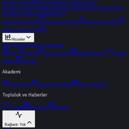
Yatırım Fonları
BES Fonları
Borsa Yatırım Fonu
Popüler Fonlar
Yeni
Bir Bakışta Fonlar
Portföy Şirketleri
Fon
Karşılaştırma
Fon Simülasyonu
Akıllı Para Sinyali
Ters Fon Arama
Çakışma Analizi
Sektör Rotasyonu
Hisseler
Yerli Hisseler
Yabancı Hisseler
ETF
Kripto
Altın & Döviz
Vadeli Piyasa
Teknik
Analiz
Araçlar
Akademi
Canlı Yayın
Geçmiş Yayınlar
Yayın Takvimi
Topluluk ve Haberler
t-Chat
Haberler
Yazılar
Bağlantı Yok