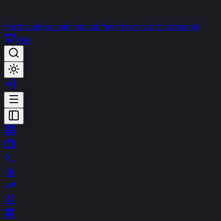
Portföyüm
Favorilerim
Canlı Yayın
Terminal
t-Chat
Destek
PRO