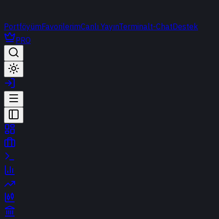
Portföyüm
Favorilerim
Canlı Yayın
Terminal
t-Chat
Destek
PRO