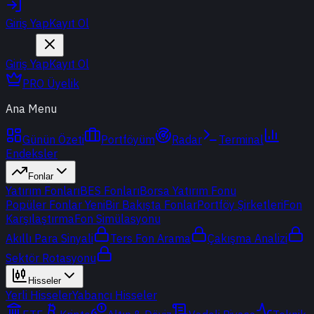
Giriş Yap
Kayıt Ol
Giriş Yap
Kayıt Ol
PRO Üyelik
Ana Menu
Günün Özeti
Portföyüm
Radar
Terminal
Endeksler
Fonlar
Yatırım Fonları
BES Fonları
Borsa Yatırım Fonu
Popüler Fonlar
Yeni
Bir Bakışta Fonlar
Portföy Şirketleri
Fon
Karşılaştırma
Fon Simülasyonu
Akıllı Para Sinyali
Ters Fon Arama
Çakışma Analizi
Sektör Rotasyonu
Hisseler
Yerli Hisseler
Yabancı Hisseler