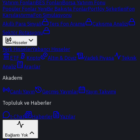
Yatırım Fonları
BES Fonları
Borsa Yatırım Fonu
Popüler Fonlar
Yeni
Bir Bakışta Fonlar
Portföy Şirketleri
Fon
Karşılaştırma
Fon Simülasyonu
Akıllı Para Sinyali
Ters Fon Arama
Çakışma Analizi
Sektör Rotasyonu
Hisseler
Yerli Hisseler
Yabancı Hisseler
ETF
Kripto
Altın & Döviz
Vadeli Piyasa
Teknik
Analiz
Araçlar
Akademi
Canlı Yayın
Geçmiş Yayınlar
Yayın Takvimi
Topluluk ve Haberler
t-Chat
Haberler
Yazılar
Bağlantı Yok