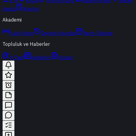
ETF
Kripto
Altın & Döviz
Vadeli Piyasa
Teknik
Analiz
Araçlar
Akademi
Canlı Yayın
Geçmiş Yayınlar
Yayın Takvimi
Topluluk ve Haberler
t-Chat
Haberler
Yazılar