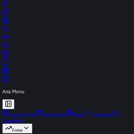
Ana Menu
Günün Özeti
Portföyüm
Radar
Terminal
Endeksler
Fonlar