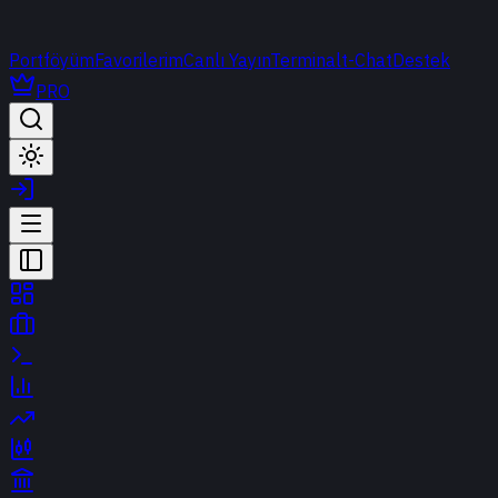
Portföyüm
Favorilerim
Canlı Yayın
Terminal
t-Chat
Destek
PRO