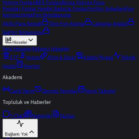
Yatırım Fonları
BES Fonları
Borsa Yatırım Fonu
Popüler Fonlar
Yeni
Bir Bakışta Fonlar
Portföy Şirketleri
Fon
Karşılaştırma
Fon Simülasyonu
Akıllı Para Sinyali
Ters Fon Arama
Çakışma Analizi
Sektör Rotasyonu
Hisseler
Yerli Hisseler
Yabancı Hisseler
ETF
Kripto
Altın & Döviz
Vadeli Piyasa
Teknik
Analiz
Araçlar
Akademi
Canlı Yayın
Geçmiş Yayınlar
Yayın Takvimi
Topluluk ve Haberler
t-Chat
Haberler
Yazılar
Bağlantı Yok