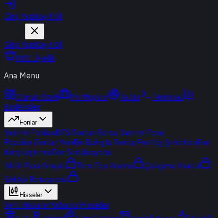
Giriş Yap
Kayıt Ol
Giriş Yap
Kayıt Ol
PRO Üyelik
Ana Menu
Günün Özeti
Portföyüm
Radar
Terminal
Endeksler
Fonlar
Yatırım Fonları
BES Fonları
Borsa Yatırım Fonu
Popüler Fonlar
Yeni
Bir Bakışta Fonlar
Portföy Şirketleri
Fon
Karşılaştırma
Fon Simülasyonu
Akıllı Para Sinyali
Ters Fon Arama
Çakışma Analizi
Sektör Rotasyonu
Hisseler
Yerli Hisseler
Yabancı Hisseler