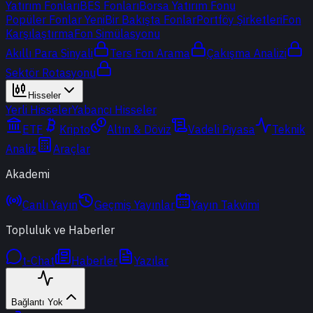
Yatırım Fonları
BES Fonları
Borsa Yatırım Fonu
Popüler Fonlar
Yeni
Bir Bakışta Fonlar
Portföy Şirketleri
Fon
Karşılaştırma
Fon Simülasyonu
Akıllı Para Sinyali
Ters Fon Arama
Çakışma Analizi
Sektör Rotasyonu
Hisseler
Yerli Hisseler
Yabancı Hisseler
ETF
Kripto
Altın & Döviz
Vadeli Piyasa
Teknik
Analiz
Araçlar
Akademi
Canlı Yayın
Geçmiş Yayınlar
Yayın Takvimi
Topluluk ve Haberler
t-Chat
Haberler
Yazılar
Bağlantı Yok