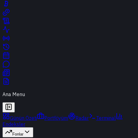
Ana Menu
Günün Özeti
Portföyüm
Radar
Terminal
Endeksler
Fonlar