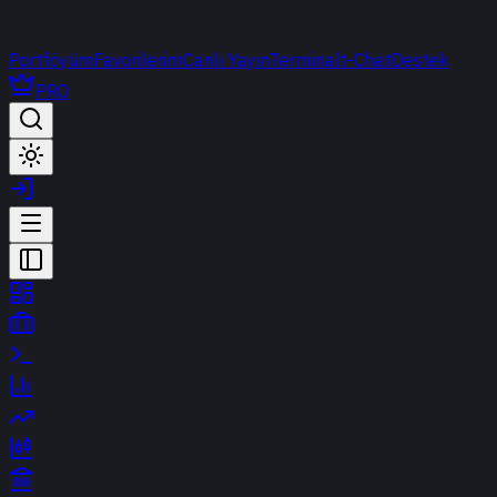
Portföyüm
Favorilerim
Canlı Yayın
Terminal
t-Chat
Destek
PRO