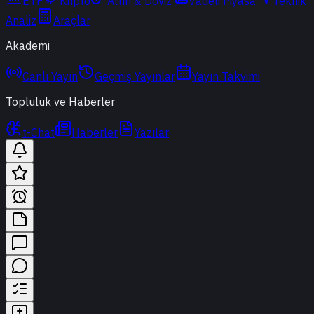
ETF
Kripto
Altın & Döviz
Vadeli Piyasa
Teknik
Analiz
Araçlar
Akademi
Canlı Yayın
Geçmiş Yayınlar
Yayın Takvimi
Topluluk ve Haberler
t-Chat
Haberler
Yazılar