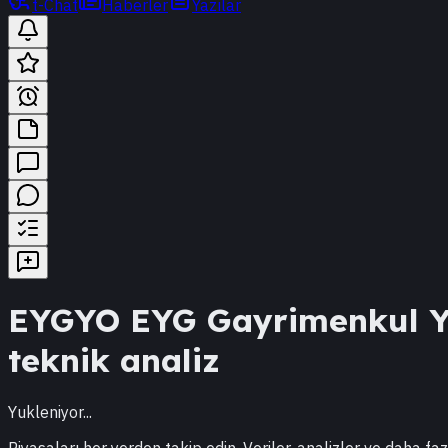
t-Chat
Haberler
Yazılar
EYGYO
EYG Gayrimenkul Ya
teknik analiz
Yukleniyor...
Piyasaları her yerden takip edin. Veriler, analizler ve daha faz