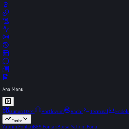
Ana Menu
Günün Özeti
Portföyüm
Radar
Terminal
Endek
Fonlar
Yatırım Fonları
BES Fonları
Borsa Yatırım Fonu