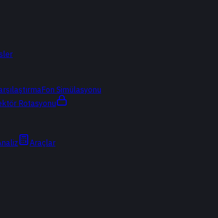
sler
arşılaştırma
Fon Simülasyonu
ektör Rotasyonu
Analiz
Araçlar