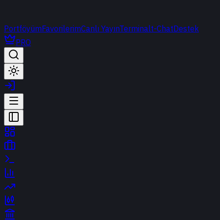
Portföyüm
Favorilerim
Canlı Yayın
Terminal
t-Chat
Destek
PRO