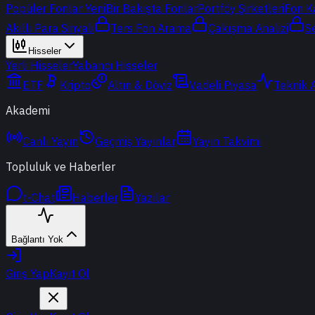
Popüler Fonlar
Yeni
Bir Bakışta Fonlar
Portföy Şirketleri
Fon K
Akıllı Para Sinyali
Ters Fon Arama
Çakışma Analizi
S
Hisseler
Yerli Hisseler
Yabancı Hisseler
ETF
Kripto
Altın & Döviz
Vadeli Piyasa
Teknik 
Akademi
Canlı Yayın
Geçmiş Yayınlar
Yayın Takvimi
Topluluk ve Haberler
t-Chat
Haberler
Yazılar
Bağlantı Yok
Giriş Yap
Kayıt Ol