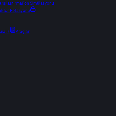
arşılaştırma
Fon Simülasyonu
ektör Rotasyonu
Analiz
Araçlar