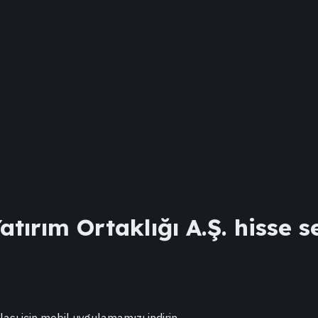
tırım Ortaklığı A.Ş.
hisse s
lası için mobil uygulamamızı indirin.