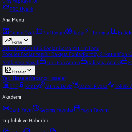
Giriş Yap
Kayıt Ol
PRO Üyelik
Ana Menu
Günün Özeti
Portföyüm
Radar
Terminal
Endek
Fonlar
Yatırım Fonları
BES Fonları
Borsa Yatırım Fonu
Popüler Fonlar
Yeni
Bir Bakışta Fonlar
Portföy Şirketleri
Fon K
Akıllı Para Sinyali
Ters Fon Arama
Çakışma Analizi
S
Hisseler
Yerli Hisseler
Yabancı Hisseler
ETF
Kripto
Altın & Döviz
Vadeli Piyasa
Teknik 
Akademi
Canlı Yayın
Geçmiş Yayınlar
Yayın Takvimi
Topluluk ve Haberler