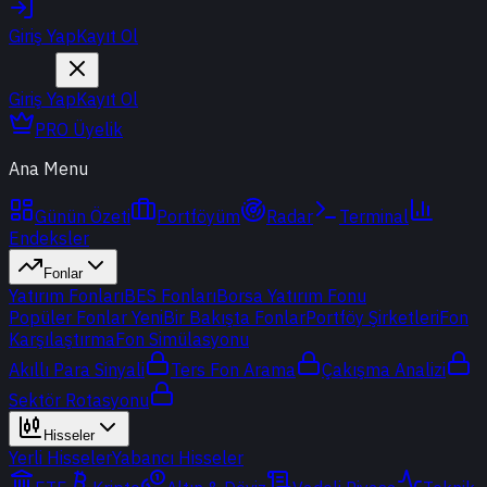
Giriş Yap
Kayıt Ol
Giriş Yap
Kayıt Ol
PRO Üyelik
Ana Menu
Günün Özeti
Portföyüm
Radar
Terminal
Endeksler
Fonlar
Yatırım Fonları
BES Fonları
Borsa Yatırım Fonu
Popüler Fonlar
Yeni
Bir Bakışta Fonlar
Portföy Şirketleri
Fon
Karşılaştırma
Fon Simülasyonu
Akıllı Para Sinyali
Ters Fon Arama
Çakışma Analizi
Sektör Rotasyonu
Hisseler
Yerli Hisseler
Yabancı Hisseler