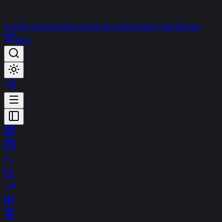
Portföyüm
Favorilerim
Canlı Yayın
Terminal
t-Chat
Destek
PRO