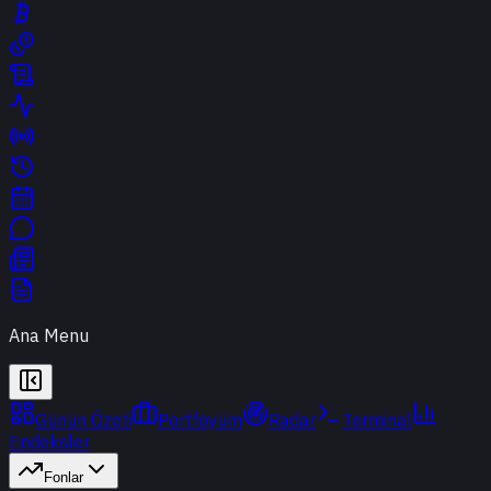
Ana Menu
Günün Özeti
Portföyüm
Radar
Terminal
Endeksler
Fonlar