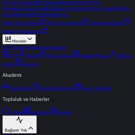
Yatırım Fonları
BES Fonları
Borsa Yatırım Fonu
Popüler Fonlar
Yeni
Bir Bakışta Fonlar
Portföy Şirketleri
Fon
Karşılaştırma
Fon Simülasyonu
Akıllı Para Sinyali
Ters Fon Arama
Çakışma Analizi
Sektör Rotasyonu
Hisseler
Yerli Hisseler
Yabancı Hisseler
ETF
Kripto
Altın & Döviz
Vadeli Piyasa
Teknik
Analiz
Araçlar
Akademi
Canlı Yayın
Geçmiş Yayınlar
Yayın Takvimi
Topluluk ve Haberler
t-Chat
Haberler
Yazılar
Bağlantı Yok