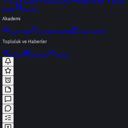
ETF
Kripto
Altın & Döviz
Vadeli Piyasa
Teknik
Analiz
Araçlar
Akademi
Canlı Yayın
Geçmiş Yayınlar
Yayın Takvimi
Topluluk ve Haberler
t-Chat
Haberler
Yazılar