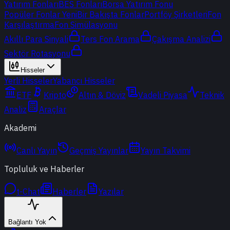
Yatırım Fonları
BES Fonları
Borsa Yatırım Fonu
Popüler Fonlar
Yeni
Bir Bakışta Fonlar
Portföy Şirketleri
Fon
Karşılaştırma
Fon Simülasyonu
Akıllı Para Sinyali
Ters Fon Arama
Çakışma Analizi
Sektör Rotasyonu
Hisseler
Yerli Hisseler
Yabancı Hisseler
ETF
Kripto
Altın & Döviz
Vadeli Piyasa
Teknik
Analiz
Araçlar
Akademi
Canlı Yayın
Geçmiş Yayınlar
Yayın Takvimi
Topluluk ve Haberler
t-Chat
Haberler
Yazılar
Bağlantı Yok