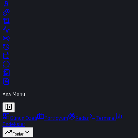
Ana Menu
Günün Özeti
Portföyüm
Radar
Terminal
Endeksler
Fonlar