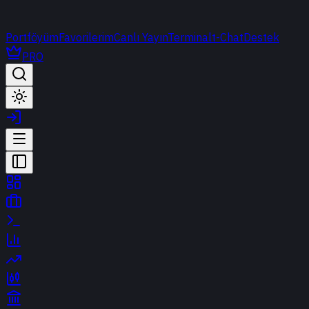
Portföyüm
Favorilerim
Canlı Yayın
Terminal
t-Chat
Destek
PRO