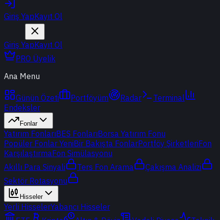
Giriş Yap
Kayıt Ol
Giriş Yap
Kayıt Ol
PRO Üyelik
Ana Menu
Günün Özeti
Portföyüm
Radar
Terminal
Endeksler
Fonlar
Yatırım Fonları
BES Fonları
Borsa Yatırım Fonu
Popüler Fonlar
Yeni
Bir Bakışta Fonlar
Portföy Şirketleri
Fon
Karşılaştırma
Fon Simülasyonu
Akıllı Para Sinyali
Ters Fon Arama
Çakışma Analizi
Sektör Rotasyonu
Hisseler
Yerli Hisseler
Yabancı Hisseler