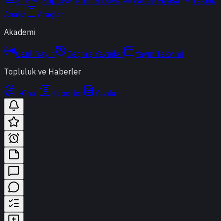
ETF
Kripto
Altın & Döviz
Vadeli Piyasa
Teknik
Analiz
Araçlar
Akademi
Canlı Yayın
Geçmiş Yayınlar
Yayın Takvimi
Topluluk ve Haberler
t-Chat
Haberler
Yazılar