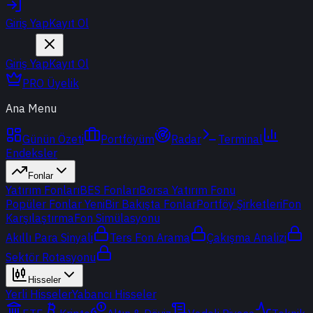
Giriş Yap
Kayıt Ol
Giriş Yap
Kayıt Ol
PRO Üyelik
Ana Menu
Günün Özeti
Portföyüm
Radar
Terminal
Endeksler
Fonlar
Yatırım Fonları
BES Fonları
Borsa Yatırım Fonu
Popüler Fonlar
Yeni
Bir Bakışta Fonlar
Portföy Şirketleri
Fon
Karşılaştırma
Fon Simülasyonu
Akıllı Para Sinyali
Ters Fon Arama
Çakışma Analizi
Sektör Rotasyonu
Hisseler
Yerli Hisseler
Yabancı Hisseler