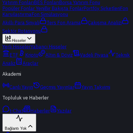
Yatırım Fonları
BES Fonları
Borsa Yatırım Fonu
Popüler Fonlar
Yeni
Bir Bakışta Fonlar
Portföy Şirketleri
Fon
Karşılaştırma
Fon Simülasyonu
Akıllı Para Sinyali
Ters Fon Arama
Çakışma Analizi
Sektör Rotasyonu
Hisseler
Yerli Hisseler
Yabancı Hisseler
ETF
Kripto
Altın & Döviz
Vadeli Piyasa
Teknik
Analiz
Araçlar
Akademi
Canlı Yayın
Geçmiş Yayınlar
Yayın Takvimi
Topluluk ve Haberler
t-Chat
Haberler
Yazılar
Bağlantı Yok