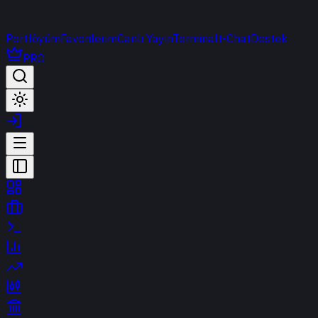
Portföyüm
Favorilerim
Canlı Yayın
Terminal
t-Chat
Destek
PRO