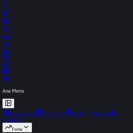
Ana Menu
Günün Özeti
Portföyüm
Radar
Terminal
Endeksler
Fonlar