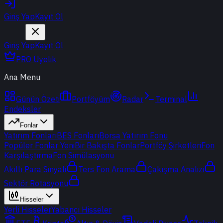
Giriş Yap
Kayıt Ol
Giriş Yap
Kayıt Ol
PRO Üyelik
Ana Menu
Günün Özeti
Portföyüm
Radar
Terminal
Endeksler
Fonlar
Yatırım Fonları
BES Fonları
Borsa Yatırım Fonu
Popüler Fonlar
Yeni
Bir Bakışta Fonlar
Portföy Şirketleri
Fon
Karşılaştırma
Fon Simülasyonu
Akıllı Para Sinyali
Ters Fon Arama
Çakışma Analizi
Sektör Rotasyonu
Hisseler
Yerli Hisseler
Yabancı Hisseler