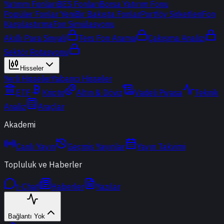
Yatırım Fonları
BES Fonları
Borsa Yatırım Fonu
Popüler Fonlar
Yeni
Bir Bakışta Fonlar
Portföy Şirketleri
Fon
Karşılaştırma
Fon Simülasyonu
Akıllı Para Sinyali
Ters Fon Arama
Çakışma Analizi
Sektör Rotasyonu
Hisseler
Yerli Hisseler
Yabancı Hisseler
ETF
Kripto
Altın & Döviz
Vadeli Piyasa
Teknik
Analiz
Araçlar
Akademi
Canlı Yayın
Geçmiş Yayınlar
Yayın Takvimi
Topluluk ve Haberler
t-Chat
Haberler
Yazılar
Bağlantı Yok