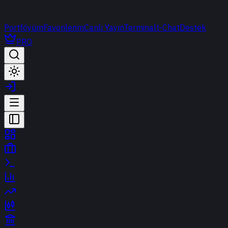
Portföyüm
Favorilerim
Canlı Yayın
Terminal
t-Chat
Destek
PRO