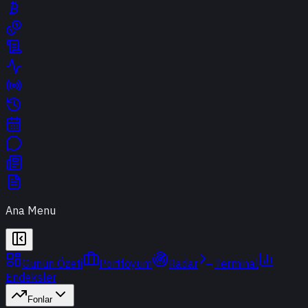
Ana Menu
Günün Özeti
Portföyüm
Radar
Terminal
Endeksler
Fonlar